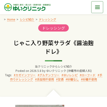
Skip
to
content
Home
レシピ紹介
ドレッシング
Categories:
ドレッシング
Home
じゃこ入り野菜サラダ《醤油麹
交通アクセス
ドレ》
院長からのごあいさつ
当クリニックからレシピ紹介
Posted on
2026.5.8
by
ゆいクリニック (沖縄市の産婦人科)
ゆいクリニックの経営理念
Tags:
カゼインフリー
グルテンフリー
ゆいレシピ
ローフード
手
作りドレッシング
添加物不使用
甘酒
砂糖なし
砂糖不使用
診療料金
妊婦健診