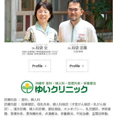
Profile
Profile
診療科目 ： 産科、婦人科
診療内容 ： 妊婦健診、母乳外来、婦人科検診（子宮がん検診・乳がん検
診）、漢方診療、婦人科診療、避妊相談、ホメオパシー、乳児健診、予防接
種、禁煙外来、更年期外来、点滴療法、栄養療法、不妊治療、生理日移動、