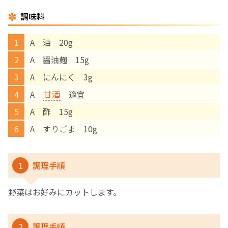
調味料
English Page
A 油 20g
A 醤油麹 15g
A にんにく 3g
A
甘酒
適宜
A 酢 15g
A すりごま 10g
1
調理手順
野菜はお好みにカットします。
2
調理手順