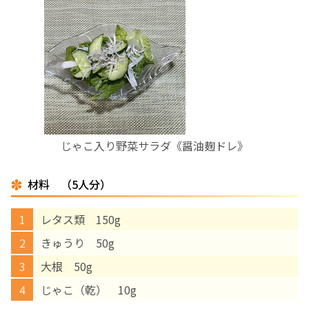
お産について
親と子の結びつき支援
母乳育児
予防接種
じゃこ入り野菜サラダ《醤油麹ドレ》
その他の診療内容
材料 （5人分）
レタス類 150g
‘さんルーム’ でさまざまな講座・クラス
きゅうり 50g
遠方にお住まいで当院での出産を希望される方へ
大根 50g
じゃこ（乾） 10g
医師プロフィール