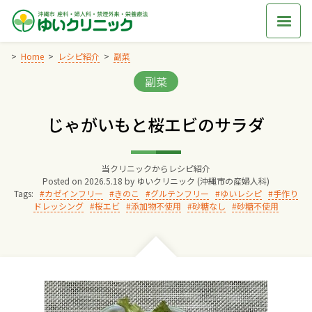
Skip
to
content
Home
レシピ紹介
副菜
Categories:
副菜
Home
じゃがいもと桜エビのサラダ
交通アクセス
当クリニックからレシピ紹介
院長からのごあいさつ
Posted on
2026.5.18
by
ゆいクリニック (沖縄市の産婦人科)
Tags:
カゼインフリー
きのこ
グルテンフリー
ゆいレシピ
手作り
ドレッシング
桜エビ
添加物不使用
砂糖なし
砂糖不使用
ゆいクリニックの経営理念
診療料金
妊婦健診