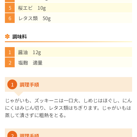
桜エビ 10g
English Page
レタス類 50g
調味料
醤油 12g
塩麹 適量
1
調理手順
じゃがいも、ズッキーニは一口大、しめじはほぐし、にん
にくはみじん切り、レタス類はちぎります。じゃがいもは
蒸して潰さずに粗熱をとる。
2
調理手順