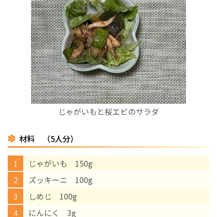
お産について
親と子の結びつき支援
母乳育児
予防接種
じゃがいもと桜エビのサラダ
その他の診療内容
材料 （5人分）
‘さんルーム’ でさまざまな講座・クラス
じゃがいも 150g
ズッキーニ 100g
遠方にお住まいで当院での出産を希望される方へ
しめじ 100g
医師プロフィール
にんにく 3g