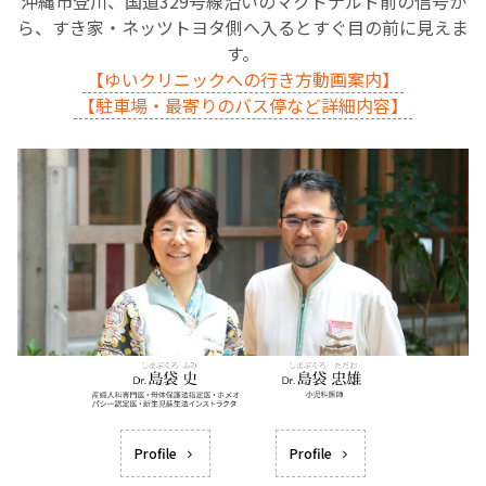
沖縄市登川、国道329号線沿いのマクドナルド前の信号か
ら、すき家・ネッツトヨタ側へ入るとすぐ目の前に見えま
す。
【ゆいクリニックへの行き方動画案内】
【駐車場・最寄りのバス停など詳細内容】
Profile
Profile