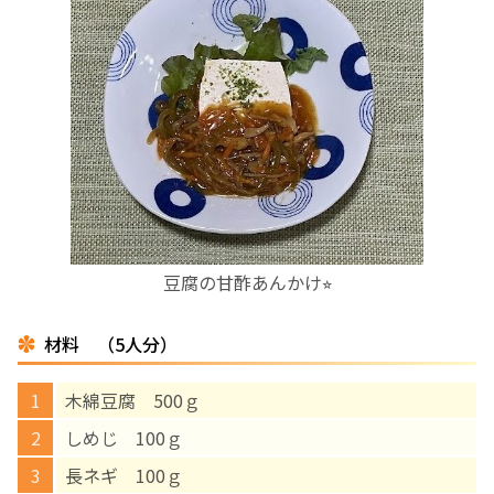
お産について
親と子の結びつき支援
母乳育児
予防接種
豆腐の甘酢あんかけ⭐︎
その他の診療内容
材料 （5人分）
‘さんルーム’ でさまざまな講座・クラス
木綿豆腐 500ｇ
遠方にお住まいで当院での出産を希望される方へ
しめじ 100ｇ
長ネギ 100ｇ
医師プロフィール