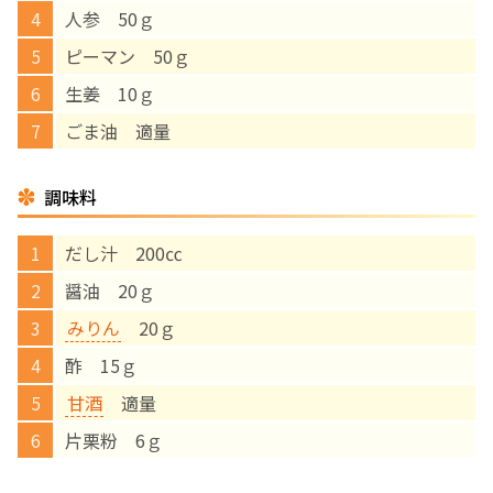
人参 50ｇ
English Page
ピーマン 50ｇ
生姜 10ｇ
ごま油 適量
調味料
だし汁 200㏄
醤油 20ｇ
みりん
20ｇ
酢 15ｇ
甘酒
適量
片栗粉 6ｇ