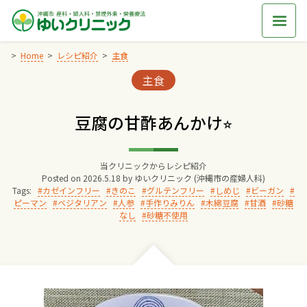
Skip
to
content
Home
レシピ紹介
主食
Categories:
主食
Home
豆腐の甘酢あんかけ⭐︎
交通アクセス
当クリニックからレシピ紹介
院長からのごあいさつ
Posted on
2026.5.18
by
ゆいクリニック (沖縄市の産婦人科)
Tags:
カゼインフリー
きのこ
グルテンフリー
しめじ
ビーガン
ピーマン
ベジタリアン
人参
手作りみりん
木綿豆腐
甘酒
砂糖
ゆいクリニックの経営理念
なし
砂糖不使用
診療料金
妊婦健診