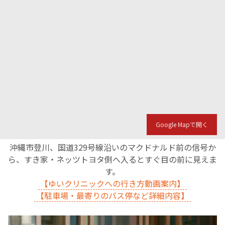
Google Mapで開く
沖縄市登川、国道329号線沿いのマクドナルド前の信号か
ら、すき家・ネッツトヨタ側へ入るとすぐ目の前に見えま
す。
【ゆいクリニックへの行き方動画案内】
【駐車場・最寄りのバス停など詳細内容】