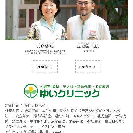
Profile
Profile
診療科目 ： 産科、婦人科
診療内容 ： 妊婦健診、母乳外来、婦人科検診（子宮がん検診・乳がん検
診）、漢方診療、婦人科診療、避妊相談、ホメオパシー、乳児健診、予防接
種、禁煙外来、更年期外来、点滴療法、栄養療法、不妊治療、生理日移動、
ブライダルチェック、プラセンタ療法
アクセス ： 沖縄県沖縄市登川2444-3