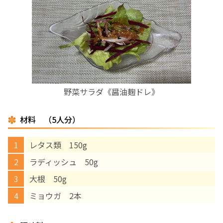
お産について
親と子の結びつき支援
母乳育児
野菜サラダ《醤油麹ドレ》
予防接種
材料 （5人分）
その他の診療内容
レタス類 150g
‘さんルーム’ でさまざまな講座・クラス
ラディッシュ 50g
大根 50g
遠方にお住まいで当院での出産を希望される方へ
ミョウガ 2本
医師プロフィール