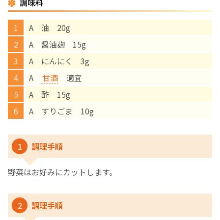
調味料
English Page
A 油 20g
A 醤油麹 15g
A にんにく 3g
A
甘酒
適宜
A 酢 15g
A すりごま 10g
1
調理手順
野菜はお好みにカットします。
2
調理手順