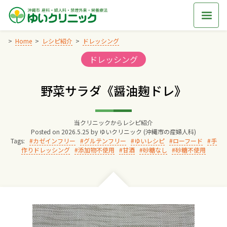
Skip
to
content
Home
レシピ紹介
ドレッシング
Categories:
ドレッシング
Home
野菜サラダ《醤油麹ドレ》
交通アクセス
当クリニックからレシピ紹介
院長からのごあいさつ
Posted on
2026.5.25
by
ゆいクリニック (沖縄市の産婦人科)
Tags:
カゼインフリー
グルテンフリー
ゆいレシピ
ローフード
手
作りドレッシング
添加物不使用
甘酒
砂糖なし
砂糖不使用
ゆいクリニックの経営理念
診療料金
妊婦健診