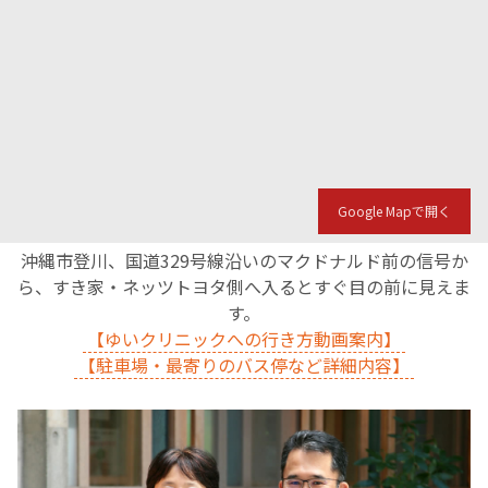
Google Mapで開く
沖縄市登川、国道329号線沿いのマクドナルド前の信号か
ら、すき家・ネッツトヨタ側へ入るとすぐ目の前に見えま
す。
【ゆいクリニックへの行き方動画案内】
【駐車場・最寄りのバス停など詳細内容】