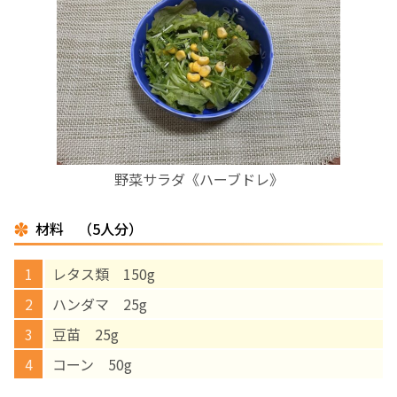
お産について
親と子の結びつき支援
母乳育児
野菜サラダ《ハーブドレ》
予防接種
材料 （5人分）
その他の診療内容
レタス類 150g
‘さんルーム’ でさまざまな講座・クラス
ハンダマ 25g
豆苗 25g
遠方にお住まいで当院での出産を希望される方へ
コーン 50g
医師プロフィール