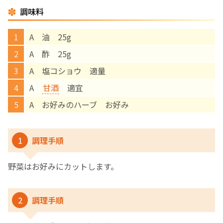
調味料
English Page
A 油 25g
A 酢 25g
A 塩コショウ 適量
A
甘酒
適宜
A お好みのハーブ お好み
1
調理手順
野菜はお好みにカットします。
2
調理手順