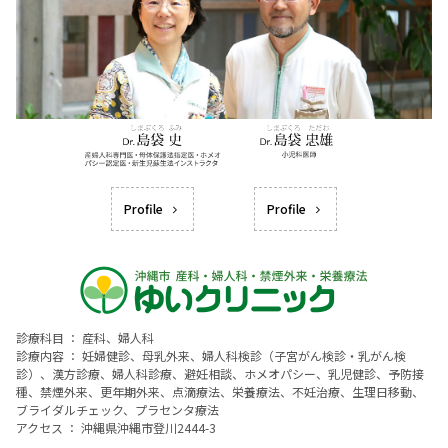
Profile
Profile
診療科目 ： 産科、婦人科
診療内容 ： 妊婦健診、母乳外来、婦人科検診（子宮がん検診・乳がん検
診）、漢方診療、婦人科診療、避妊相談、ホメオパシー、乳児健診、予防接
種、禁煙外来、更年期外来、点滴療法、栄養療法、不妊治療、生理日移動、
ブライダルチェック、プラセンタ療法
アクセス ： 沖縄県沖縄市登川2444-3