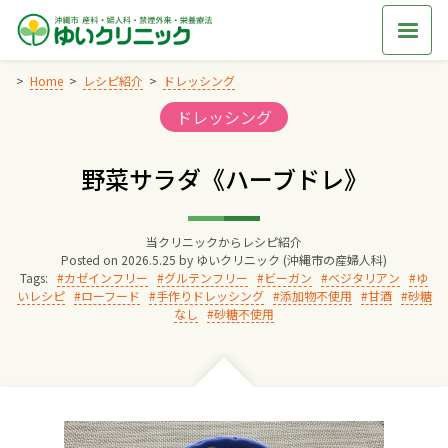
Skip
to
content
Home
レシピ紹介
ドレッシング
Categories:
ドレッシング
Home
野菜サラダ《ハーブドレ》
交通アクセス
当クリニックからレシピ紹介
院長からのごあいさつ
Posted on
2026.5.25
by
ゆいクリニック (沖縄市の産婦人科)
Tags:
カゼインフリー
グルテンフリー
ビーガン
ベジタリアン
ゆ
いレシピ
ローフード
手作りドレッシング
添加物不使用
甘酒
砂糖
ゆいクリニックの経営理念
なし
砂糖不使用
診療料金
妊婦健診