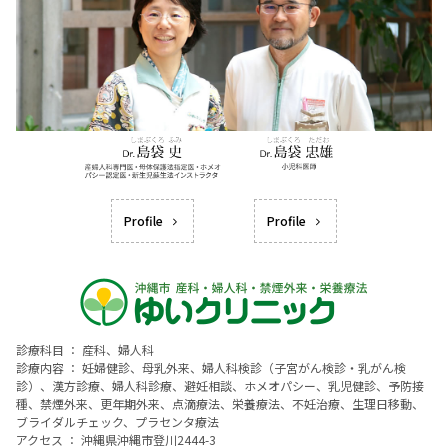
Profile
Profile
診療科目 ： 産科、婦人科
診療内容 ： 妊婦健診、母乳外来、婦人科検診（子宮がん検診・乳がん検
診）、漢方診療、婦人科診療、避妊相談、ホメオパシー、乳児健診、予防接
種、禁煙外来、更年期外来、点滴療法、栄養療法、不妊治療、生理日移動、
ブライダルチェック、プラセンタ療法
アクセス ： 沖縄県沖縄市登川2444-3