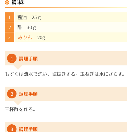
調味料
English Page
醤油 25ｇ
酢 30ｇ
みりん
20g
1
調理手順
もずくは流水で洗い、塩抜きする。玉ねぎは水にさらす。
2
調理手順
三杯酢を作る。
3
調理手順