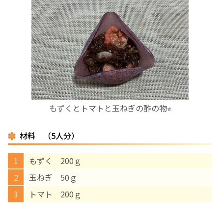
お産について
親と子の結びつき支援
母乳育児
予防接種
もずくとトマトと玉ねぎの酢の物⭐︎
その他の診療内容
材料 （5人分）
‘さんルーム’ でさまざまな講座・クラス
もずく 200ｇ
玉ねぎ 50ｇ
遠方にお住まいで当院での出産を希望される方へ
トマト 200ｇ
医師プロフィール