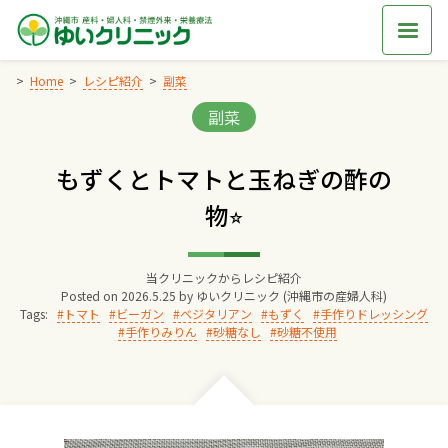
Skip
to
content
Home
レシピ紹介
副菜
Categories:
副菜
Home
もずくとトマトと玉ねぎの酢の
交通アクセス
物⭐︎
院長からのごあいさつ
当クリニックからレシピ紹介
Posted on
2026.5.25
by
ゆいクリニック (沖縄市の産婦人科)
ゆいクリニックの経営理念
Tags:
トマト
ビーガン
ベジタリアン
もずく
手作りドレッシング
手作りみりん
砂糖なし
砂糖不使用
診療料金
妊婦健診