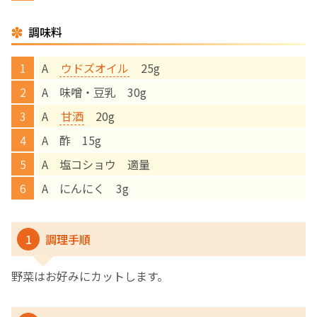
調味料
English Page
A
ウドズオイル
25g
A 味噌・豆乳 30g
A
甘酒
20g
A 酢 15g
A 塩コショウ 適量
A にんにく 3g
1
調理手順
野菜はお好みにカットします。