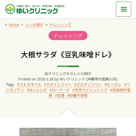
Skip
to
content
Home
レシピ紹介
ドレッシング
Categories:
ドレッシング
Home
大根サラダ《豆乳味噌ドレ》
交通アクセス
当クリニックからレシピ紹介
院長からのごあいさつ
Posted on
2026.5.28
by
ゆいクリニック (沖縄市の産婦人科)
Tags:
ウドズオイル
カゼインフリー
グルテンフリー
ビーガン
ベ
ジタリアン
ゆいレシピ
ローフード
手作りドレッシング
添加物不使
ゆいクリニックの経営理念
用
甘酒
砂糖不使用
診療料金
妊婦健診