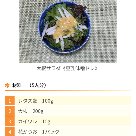
お産について
親と子の結びつき支援
母乳育児
予防接種
大根サラダ《豆乳味噌ドレ》
その他の診療内容
材料 （5人分）
‘さんルーム’ でさまざまな講座・クラス
レタス類 100g
大根 200g
遠方にお住まいで当院での出産を希望される方へ
カイワレ 15g
花かつお 1パック
医師プロフィール