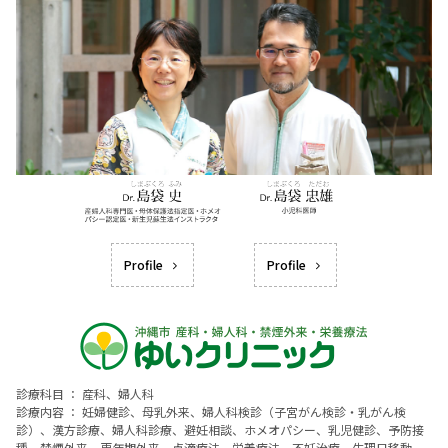
Profile
Profile
診療科目 ： 産科、婦人科
診療内容 ： 妊婦健診、母乳外来、婦人科検診（子宮がん検診・乳がん検
診）、漢方診療、婦人科診療、避妊相談、ホメオパシー、乳児健診、予防接
種、禁煙外来、更年期外来、点滴療法、栄養療法、不妊治療、生理日移動、