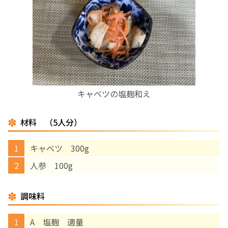
お産について
親と子の結びつき支援
母乳育児
キャベツの塩麹和え
予防接種
材料 （5人分）
その他の診療内容
キャベツ 300g
‘さんルーム’ でさまざまな講座・クラス
人参 100g
遠方にお住まいで当院での出産を希望される方へ
調味料
A 塩麹 適量
医師プロフィール