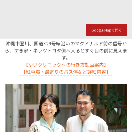
Google Mapで開く
沖縄市登川、国道329号線沿いのマクドナルド前の信号か
ら、すき家・ネッツトヨタ側へ入るとすぐ目の前に見えま
す。
【ゆいクリニックへの行き方動画案内】
【駐車場・最寄りのバス停など詳細内容】