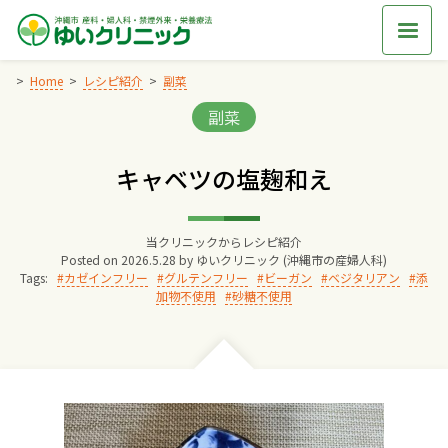
Skip
to
content
Home
レシピ紹介
副菜
Categories:
副菜
Home
キャベツの塩麹和え
交通アクセス
当クリニックからレシピ紹介
院長からのごあいさつ
Posted on
2026.5.28
by
ゆいクリニック (沖縄市の産婦人科)
Tags:
カゼインフリー
グルテンフリー
ビーガン
ベジタリアン
添
加物不使用
砂糖不使用
ゆいクリニックの経営理念
診療料金
妊婦健診