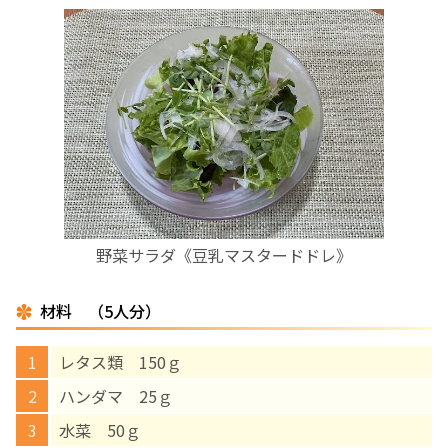
お産について
親と子の結びつき支援
母乳育児
予防接種
野菜サラダ《豆乳マスタードドレ》
その他の診療内容
材料 （5人分）
‘さんルーム’ でさまざまな講座・クラス
レタス類 150ｇ
遠方にお住まいで当院での出産を希望される方へ
ハンダマ 25ｇ
水菜 50ｇ
医師プロフィール