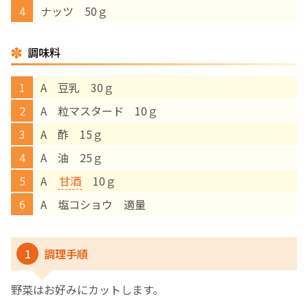
ナッツ 50ｇ
English Page
調味料
A 豆乳 30ｇ
A 粒マスタード 10ｇ
A 酢 15ｇ
A 油 25ｇ
A
甘酒
10ｇ
A 塩コショウ 適量
1
調理手順
野菜はお好みにカットします。