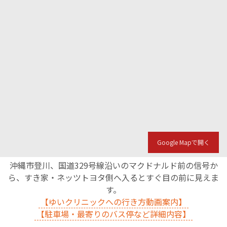
Google Mapで開く
沖縄市登川、国道329号線沿いのマクドナルド前の信号か
ら、すき家・ネッツトヨタ側へ入るとすぐ目の前に見えま
す。
【ゆいクリニックへの行き方動画案内】
【駐車場・最寄りのバス停など詳細内容】