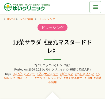
Skip
to
content
Home
レシピ紹介
ドレッシング
Categories:
ドレッシング
Home
野菜サラダ《豆乳マスタードド
交通アクセス
レ》
院長からのごあいさつ
当クリニックからレシピ紹介
Posted on
2026.5.28
by
ゆいクリニック (沖縄市の産婦人科)
ゆいクリニックの経営理念
Tags:
カゼインフリー
グルテンフリー
ビーガン
ベジタリアン
ゆ
いレシピ
ローフード
手作りドレッシング
添加物不使用
甘酒
砂糖
不使用
診療料金
妊婦健診