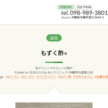
Home
Categories:
副菜
交通アクセス
もずく酢⭐︎
院長からのごあいさつ
当クリニックからレシピ紹介
Posted on
2026.6.13
by
ゆいクリニック (沖縄市の産婦人科)
ゆいクリニックの経営理念
gs:
カイワレ
ビーガン
ベジタリアン
もずく酢
手作りみりん
砂糖不使
診療料金
妊婦健診