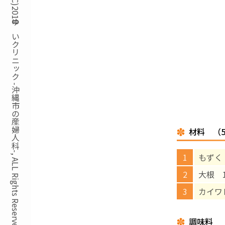
Copyright(C)2018ゆいクリニック -沖縄市の産婦人科-, ALL Rights Reserved.
材料 （
もずく 
大根 1
カイワ
調味料