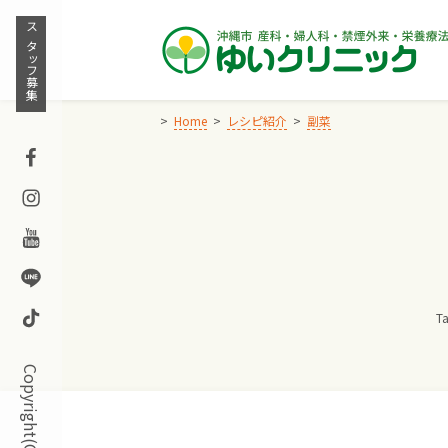
Skip
to
スタッフ募集
content
Home
レシピ紹介
副菜
Facebook
Instagram
Youtube
Line
TikTok
Ta