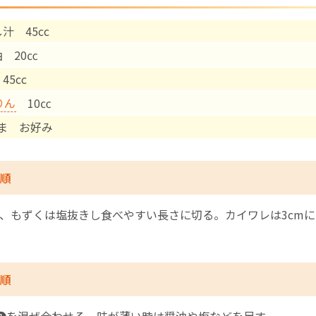
汁 45cc
English Page
油 20㏄
45cc
りん
10㏄
ま お好み
順
、もずくは塩抜きし食べやすい長さに切る。カイワレは3cm
順