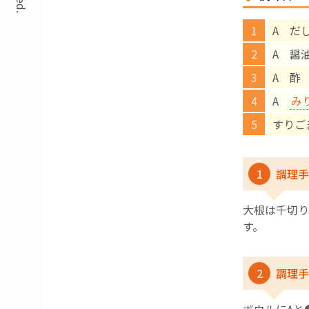
A だし
A 醤
A 酢 
A
み
すりご
1
調理手
大根は千切り
す。
2
調理手