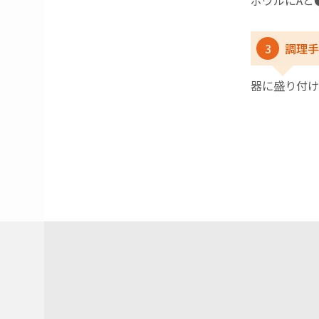
ボウルにAと
3
調理手
器に盛り付け