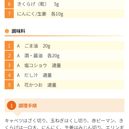
きくらげ（乾） 5g
English Page
にんにく/生姜 各10g
調味料
A ごま油 20g
A 酒・醤油 各20g
A 塩コショウ 適量
A だし汁 適量
A 花かつお 適量
1
調理手順
キャベツはざく切り、玉ねぎはくし切り、赤ピーマン、き
くらげは一口大、にんにく、生姜はみじん切り、エリンギ