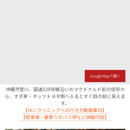
Google Mapで開く
沖縄市登川、国道329号線沿いのマクドナルド前の信号か
ら、すき家・ネッツトヨタ側へ入るとすぐ目の前に見えま
す。
【ゆいクリニックへの行き方動画案内】
【駐車場・最寄りのバス停など詳細内容】