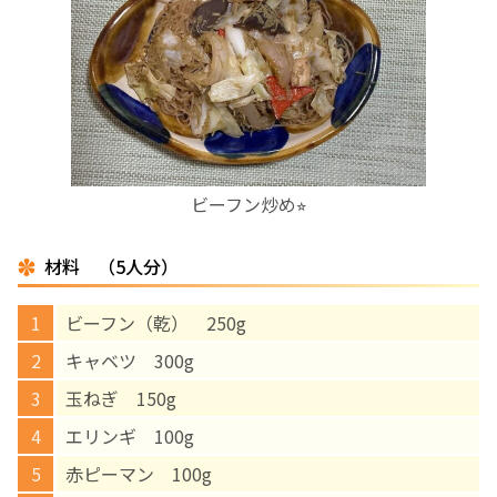
お産について
親と子の結びつき支援
母乳育児
ビーフン炒め⭐︎
予防接種
材料 （5人分）
その他の診療内容
ビーフン（乾） 250g
‘さんルーム’ でさまざまな講座・クラス
キャベツ 300g
玉ねぎ 150g
遠方にお住まいで当院での出産を希望される方へ
エリンギ 100g
赤ピーマン 100g
医師プロフィール