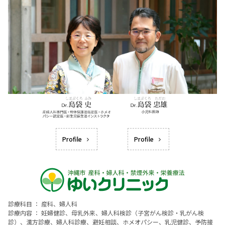
Profile
Profile
診療科目 ： 産科、婦人科
診療内容 ： 妊婦健診、母乳外来、婦人科検診（子宮がん検診・乳がん検
診）、漢方診療、婦人科診療、避妊相談、ホメオパシー、乳児健診、予防接