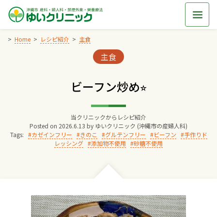
Skip
to
content
Home
レシピ紹介
主食
Categories:
主食
Home
ビーフン炒め⭐︎
交通アクセス
当クリニックからレシピ紹介
院長からのごあいさつ
Posted on
2026.6.13
by
ゆいクリニック (沖縄市の産婦人科)
Tags:
カゼインフリー
きのこ
グルテンフリー
ビーフン
手作りド
レッシング
添加物不使用
砂糖不使用
ゆいクリニックの経営理念
診療料金
妊婦健診