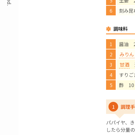
生姜 
刻み昆
調味料
醤油 
みりん
甘酒
すりご
酢 10
1
調理手
パパイヤ、き
したら分量の