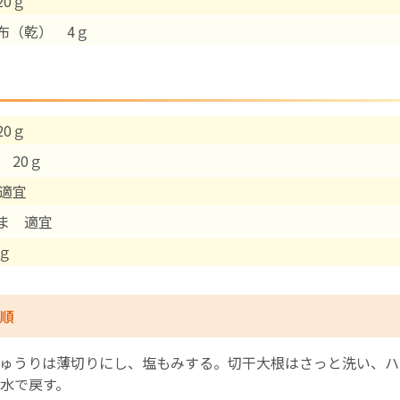
20ｇ
布（乾） 4ｇ
English Page
20ｇ
20ｇ
適宜
ま 適宜
ｇ
順
ゅうりは薄切りにし、塩もみする。切干大根はさっと洗い、ハ
水で戻す。