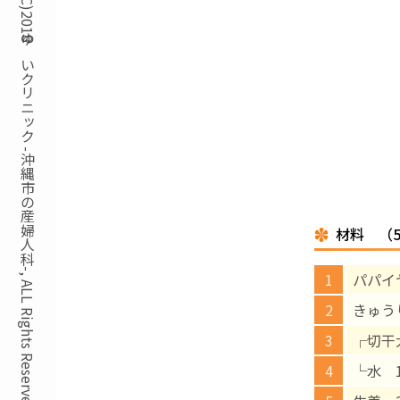
Copyright(C)2018ゆいクリニック -沖縄市の産婦人科-, ALL Rights Reserved.
材料 （
パパイ
きゅう
┌切干
└水 1