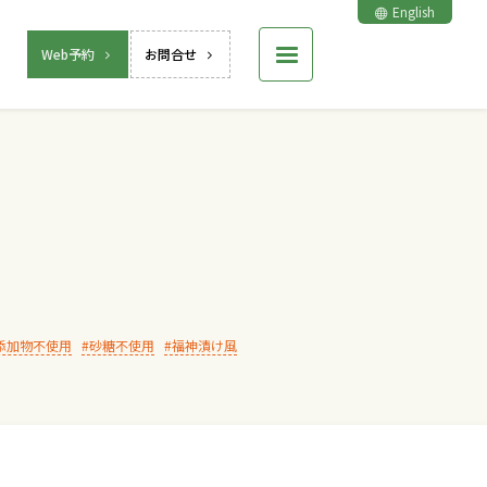
English
Web予約
お問合せ
添加物不使用
砂糖不使用
福神漬け風