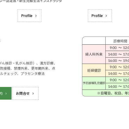
Profile
Profile
宮がん検診・乳がん検診）、漢方診療、
防接種、禁煙外来、更年期外来、点
ルチェック、プラセンタ療法
約
お問合せ