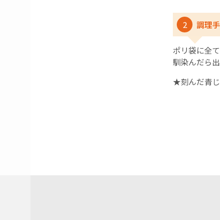
2
調理手
ポリ袋に全て
馴染んだら出
★刻んだ青じ