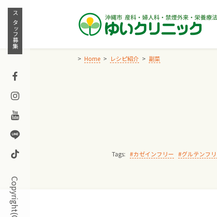
Skip
to
スタッフ募集
content
Home
レシピ紹介
副菜
Facebook
Instagram
Youtube
Line
TikTok
Tags:
カゼインフリー
グルテンフリ