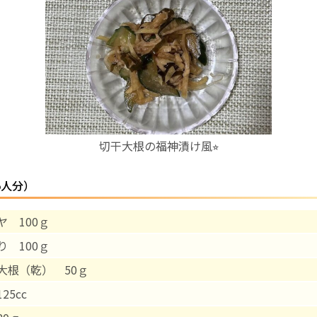
お産について
親と子の結びつき支援
母乳育児
切干大根の福神漬け風⭐︎
予防接種
5人分）
その他の診療内容
ヤ 100ｇ
‘さんルーム’ でさまざまな講座・クラス
り 100ｇ
遠方にお住まいで当院での出産を希望される方へ
大根（乾） 50ｇ
25cc
医師プロフィール