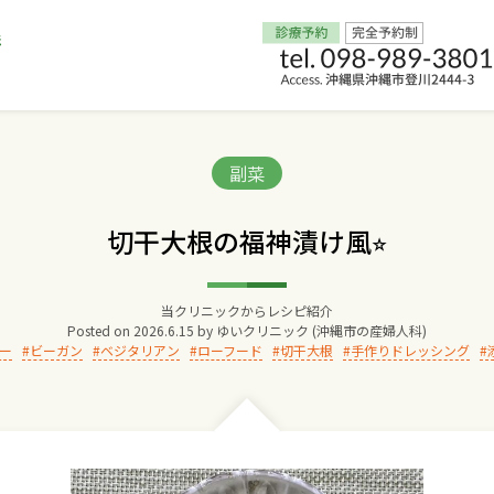
Home
Categories:
副菜
交通アクセス
切干大根の福神漬け風⭐︎
院長からのごあいさつ
当クリニックからレシピ紹介
Posted on
2026.6.15
by
ゆいクリニック (沖縄市の産婦人科)
ゆいクリニックの経営理念
ー
ビーガン
ベジタリアン
ローフード
切干大根
手作りドレッシング
診療料金
妊婦健診