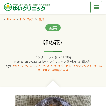
Skip
to
content
Home
レシピ紹介
副菜
Categories:
副菜
Home
卯の花⭐︎
交通アクセス
当クリニックからレシピ紹介
院長からのごあいさつ
Posted on
2026.6.15
by
ゆいクリニック (沖縄市の産婦人科)
Tags:
おから
こんにゃく
しいたけ
ビーガン
ベジタリアン
玉ね
ぎ
甘酒
砂糖不使用
ゆいクリニックの経営理念
診療料金
妊婦健診