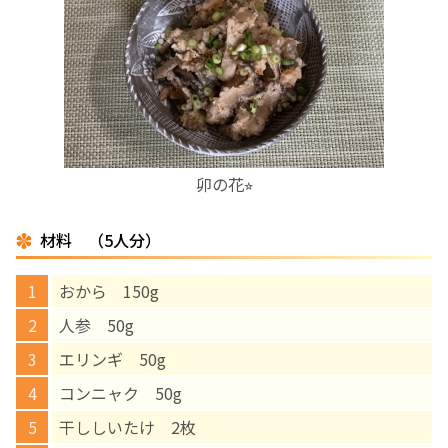
お産について
親と子の結びつき支援
母乳育児
卯の花⭐︎
予防接種
材料 （5人分）
その他の診療内容
おから 150g
‘さんルーム’ でさまざまな講座・クラス
人参 50g
エリンギ 50g
遠方にお住まいで当院での出産を希望される方へ
コンニャク 50g
干ししいたけ 2枚
医師プロフィール