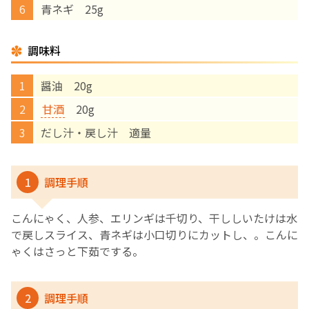
青ネギ 25g
English Page
調味料
醤油 20g
甘酒
20g
だし汁・戻し汁 適量
1
調理手順
こんにゃく、人参、エリンギは千切り、干ししいたけは水
で戻しスライス、青ネギは小口切りにカットし、。こんに
ゃくはさっと下茹でする。
2
調理手順