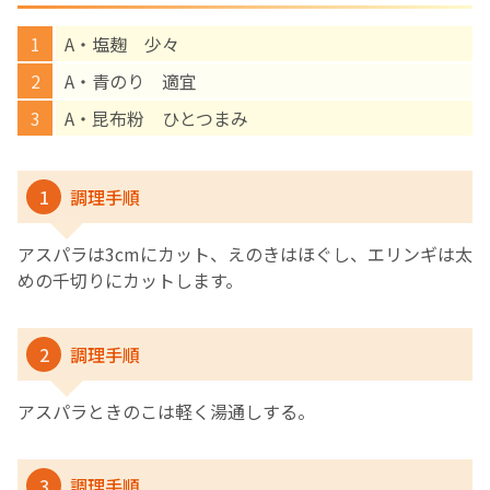
A・塩麹 少々
English Page
A・青のり 適宜
A・昆布粉 ひとつまみ
1
調理手順
アスパラは3cmにカット、えのきはほぐし、エリンギは太
めの千切りにカットします。
2
調理手順
アスパラときのこは軽く湯通しする。
3
調理手順