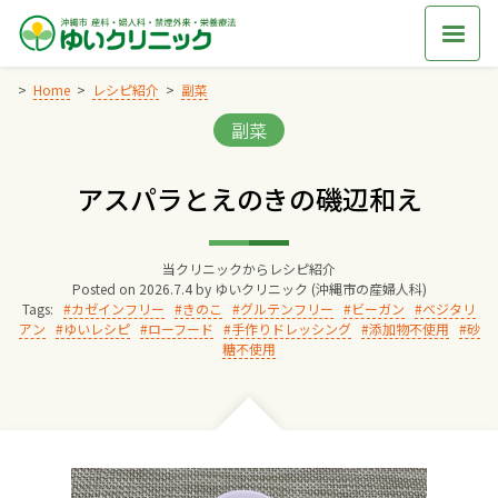
Skip
to
content
Home
レシピ紹介
副菜
Categories:
副菜
Home
アスパラとえのきの磯辺和え
交通アクセス
当クリニックからレシピ紹介
院長からのごあいさつ
Posted on
2026.7.4
by
ゆいクリニック (沖縄市の産婦人科)
Tags:
カゼインフリー
きのこ
グルテンフリー
ビーガン
ベジタリ
アン
ゆいレシピ
ローフード
手作りドレッシング
添加物不使用
砂
ゆいクリニックの経営理念
糖不使用
診療料金
妊婦健診