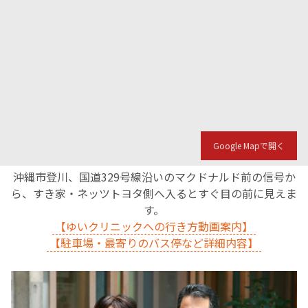
Google Mapで開く
沖縄市登川、国道329号線沿いのマクドナルド前の信号か
ら、すき家・ネッツトヨタ側へ入るとすぐ目の前に見えま
す。
【ゆいクリニックへの行き方動画案内】
【駐車場・最寄りのバス停など詳細内容】