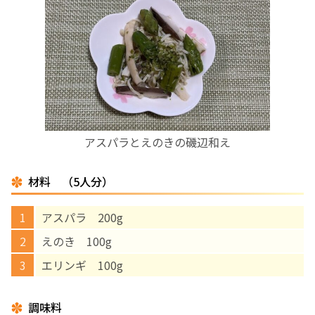
お産について
親と子の結びつき支援
母乳育児
アスパラとえのきの磯辺和え
予防接種
材料 （5人分）
その他の診療内容
アスパラ 200g
‘さんルーム’ でさまざまな講座・クラス
えのき 100g
エリンギ 100g
遠方にお住まいで当院での出産を希望される方へ
調味料
医師プロフィール