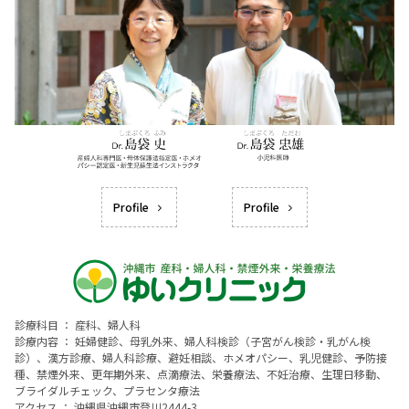
Profile
Profile
診療科目 ： 産科、婦人科
診療内容 ： 妊婦健診、母乳外来、婦人科検診（子宮がん検診・乳がん検
診）、漢方診療、婦人科診療、避妊相談、ホメオパシー、乳児健診、予防接
種、禁煙外来、更年期外来、点滴療法、栄養療法、不妊治療、生理日移動、
ブライダルチェック、プラセンタ療法
アクセス ： 沖縄県沖縄市登川2444-3