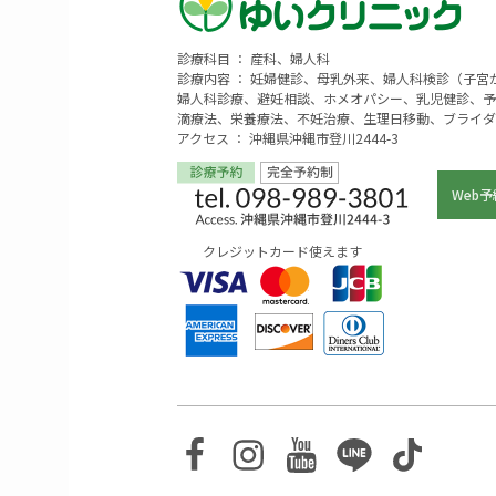
診療科目 ： 産科、婦人科
診療内容 ： 妊婦健診、母乳外来、婦人科検診（子
婦人科診療、避妊相談、ホメオパシー、乳児健診、予
滴療法、栄養療法、不妊治療、生理日移動、ブライダ
アクセス ： 沖縄県沖縄市登川2444-3
Web予
クレジットカード使えます
Facebook
Instagram
Youtube
Line
TikTo