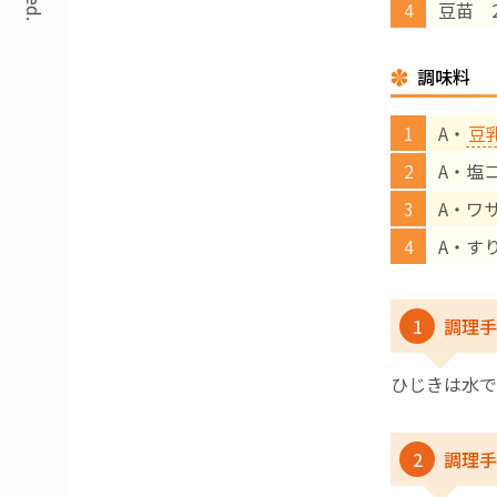
豆苗 2
調味料
A・
豆
A・塩
A・ワ
A・すり
1
調理手
ひじきは水で
2
調理手