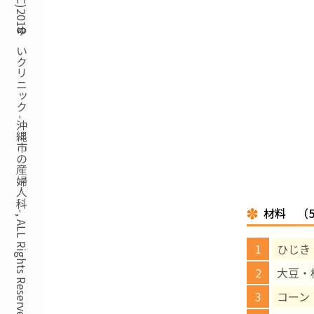
Copyright(C)2018ゆいクリニック -沖縄市の産婦人科-, ALL Rights Reserved.
材料 （
ひじき
大豆・
コーン 