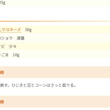
5g
English Page
乳マヨネーズ
50g
コショウ 適量
サビ 少々
ごま 10g
順
戻す。ひじきと豆とコーンはさっと茹でる。
順