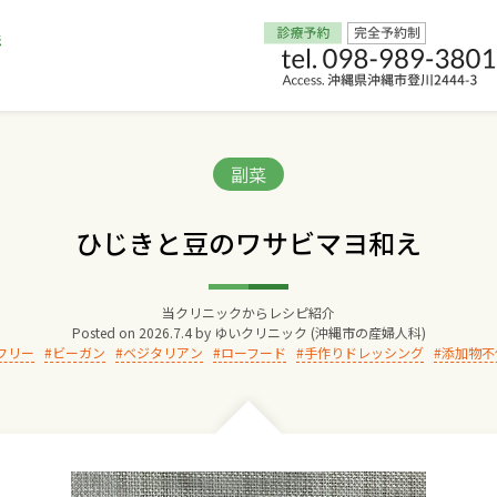
Home
Categories:
副菜
交通アクセス
ひじきと豆のワサビマヨ和え
院長からのごあいさつ
当クリニックからレシピ紹介
Posted on
2026.7.4
by
ゆいクリニック (沖縄市の産婦人科)
ゆいクリニックの経営理念
フリー
ビーガン
ベジタリアン
ローフード
手作りドレッシング
添加物不
診療料金
妊婦健診