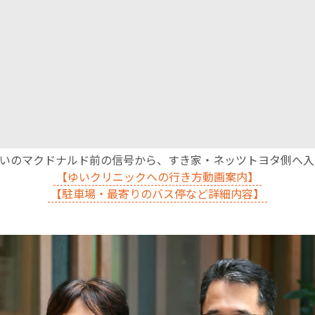
沿いのマクドナルド前の信号から、すき家・ネッツトヨタ側へ
【ゆいクリニックへの行き方動画案内】
【駐車場・最寄りのバス停など詳細内容】