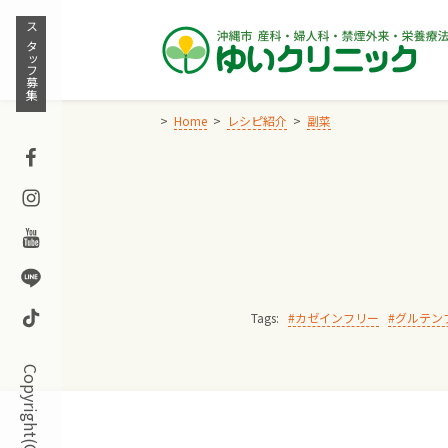
Skip
to
スタッフ募集
content
Home
レシピ紹介
副菜
Facebook
Instagram
Youtube
Line
TikTok
Tags:
カゼインフリー
グルテン