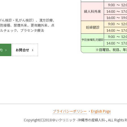
宮がん検診・乳がん検診）、漢方診療、
防接種、禁煙外来、更年期外来、点
ルチェック、プラセンタ療法
約
お問合せ
プライバシーポリシー
・
English Page
k
Copyright(C)2018ゆいクリニック -沖縄市の産婦人科-, ALL Rights Re