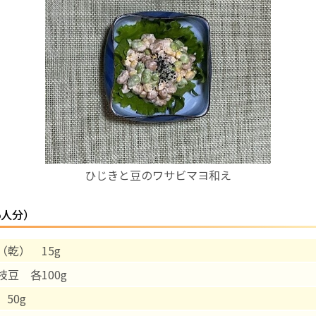
お産について
親と子の結びつき支援
母乳育児
予防接種
ひじきと豆のワサビマヨ和え
その他の診療内容
5人分）
‘さんルーム’ でさまざまな講座・クラス
（乾） 15g
遠方にお住まいで当院での出産を希望される方へ
枝豆 各100g
50g
医師プロフィール