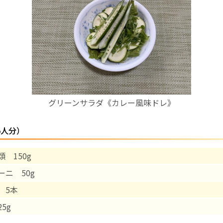
お産について
親と子の結びつき支援
母乳育児
グリーンサラダ《カレー風味ドレ》
予防接種
5人分）
その他の診療内容
 150g
‘さんルーム’ でさまざまな講座・クラス
ーニ 50g
遠方にお住まいで当院での出産を希望される方へ
 5本
5g
医師プロフィール