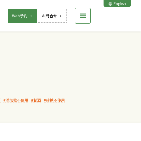
English
Web予約
お問合せ
グ
添加物不使用
甘酒
砂糖不使用