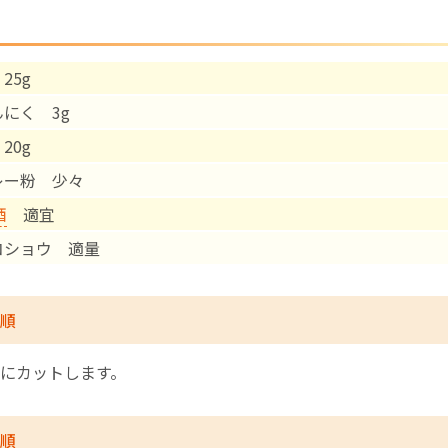
English Page
25g
んにく 3g
20g
レー粉 少々
酒
適宜
コショウ 適量
順
にカットします。
順