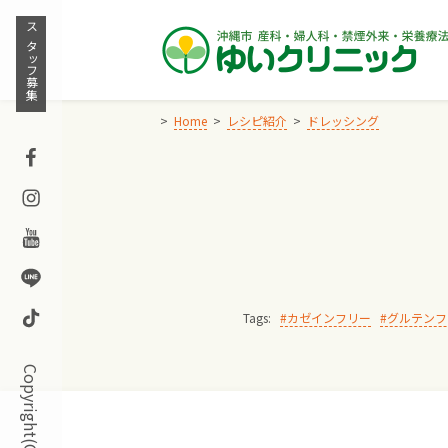
Skip
to
スタッフ募集
content
Home
レシピ紹介
ドレッシング
Facebook
Instagram
Youtube
Line
TikTok
Tags:
カゼインフリー
グルテンフ