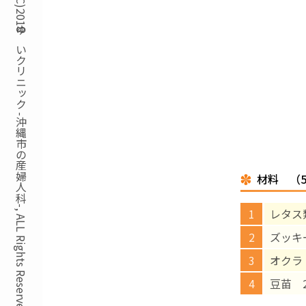
Copyright(C)2018ゆいクリニック -沖縄市の産婦人科-, ALL Rights Reserved.
材料 （
レタス類
ズッキ
オクラ
豆苗 2