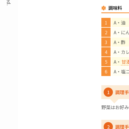
調味料
A・油 
A・に
A・酢 
A・カ
A・
甘
A・塩
1
調理手
野菜はお好み
2
調理手