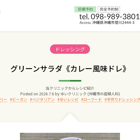
Home
Categories:
ドレッシング
交通アクセス
グリーンサラダ《カレー風味ドレ》
院長からのごあいさつ
当クリニックからレシピ紹介
Posted on
2026.7.6
by
ゆいクリニック (沖縄市の産婦人科)
ゆいクリニックの経営理念
リー
ビーガン
ベジタリアン
ゆいレシピ
ローフード
手作りドレッシン
診療料金
妊婦健診