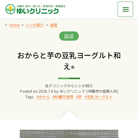
Skip
to
content
Home
レシピ紹介
副菜
Categories:
副菜
Home
おからと芋の豆乳ヨーグルト和
交通アクセス
え⭐︎
院長からのごあいさつ
当クリニックからレシピ紹介
Posted on
2026.7.6
by
ゆいクリニック (沖縄市の産婦人科)
ゆいクリニックの経営理念
Tags:
おから
砂糖不使用
芋
豆乳ヨーグルト
診療料金
妊婦健診