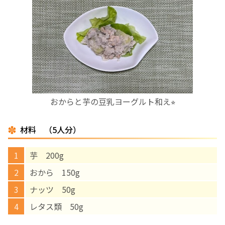
お産について
親と子の結びつき支援
母乳育児
おからと芋の豆乳ヨーグルト和え⭐︎
予防接種
材料 （5人分）
その他の診療内容
芋 200g
‘さんルーム’ でさまざまな講座・クラス
おから 150g
ナッツ 50g
遠方にお住まいで当院での出産を希望される方へ
レタス類 50g
医師プロフィール