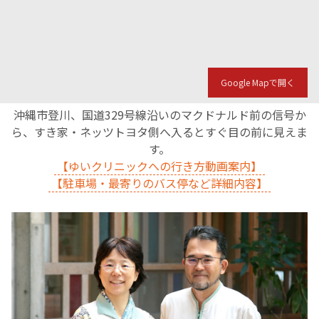
Google Mapで開く
沖縄市登川、国道329号線沿いのマクドナルド前の信号か
ら、すき家・ネッツトヨタ側へ入るとすぐ目の前に見えま
す。
【ゆいクリニックへの行き方動画案内】
【駐車場・最寄りのバス停など詳細内容】