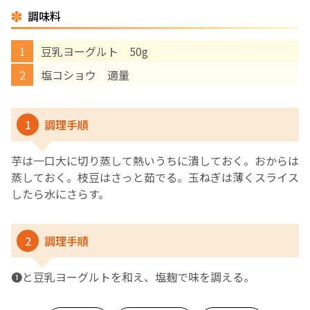
調味料
English Page
豆乳ヨーグルト 50g
塩コショウ 適量
1
調理手順
芋は一口大に切り蒸して熱いうちに潰しておく。おからは
蒸しておく。枝豆はさっと茹でる。玉ねぎは薄くスライス
したら水にさらす。
2
調理手順
❶と豆乳ヨーグルトを和え、塩麹で味を調える。