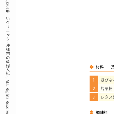
Copyright(C)2018ゆいクリニック -沖縄市の産婦人科-, ALL Rights Reserved.
材料 （
きびなご
片栗粉
レタス
調味料