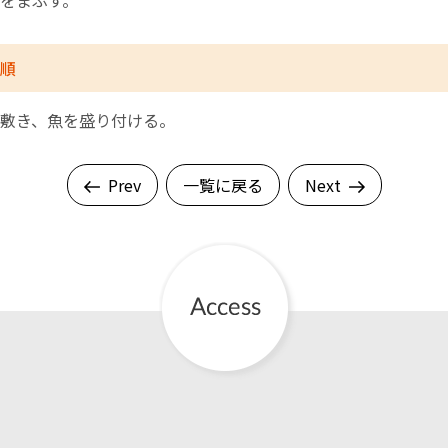
をまぶす。
順
敷き、魚を盛り付ける。
Prev
一覧に戻る
Next