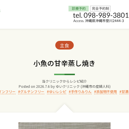
Home
Categories:
主食
交通アクセス
小魚の甘辛蒸し焼き
院長からのごあいさつ
当クリニックからレシピ紹介
Posted on
2026.7.6
by
ゆいクリニック (沖縄市の産婦人科)
ゆいクリニックの経営理念
インフリー
グルテンフリー
ゆいレシピ
手作りみりん
添加物不使用
甘酒
診療料金
妊婦健診