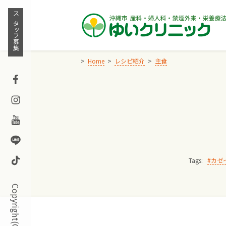
Skip
to
スタッフ募集
content
Home
レシピ紹介
主食
Facebook
Instagram
Youtube
Line
TikTok
Tags:
カゼ