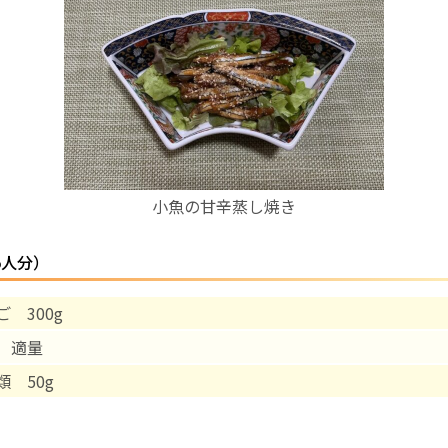
お産について
親と子の結びつき支援
母乳育児
小魚の甘辛蒸し焼き
予防接種
5人分）
その他の診療内容
 300g
‘さんルーム’ でさまざまな講座・クラス
 適量
遠方にお住まいで当院での出産を希望される方へ
類 50g
医師プロフィール