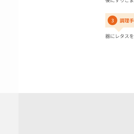
後にすりごま
3
調理手
器にレタスを