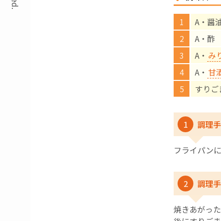
A・醤油
A・酢 
A・
み
A・
甘
すりご
1
調理手
フライパン
2
調理手
焼きあがった