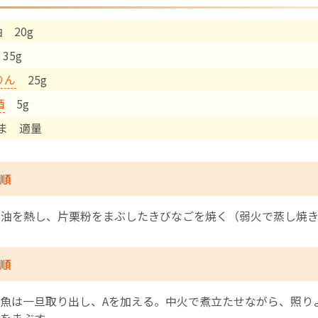
 20g
English Page
35g
りん
25g
酒
5g
ま 適量
順
に油を熱し、片栗粉をまぶしたきびなごを焼く（弱火で蒸し焼
順
魚は一旦取り出し、Aを加える。中火で煮立たせながら、照り