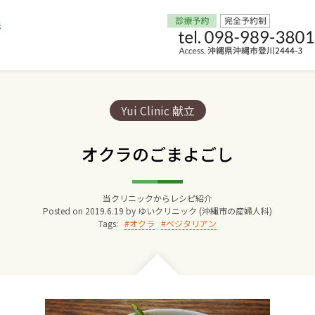
Home
Categories:
Yui Clinic 献立
交通アクセス
オクラのごまよごし
院長からのごあいさつ
当クリニックからレシピ紹介
Posted on
2019.6.19
by
ゆいクリニック (沖縄市の産婦人科)
ゆいクリニックの経営理念
Tags:
オクラ
ベジタリアン
診療料金
妊婦健診