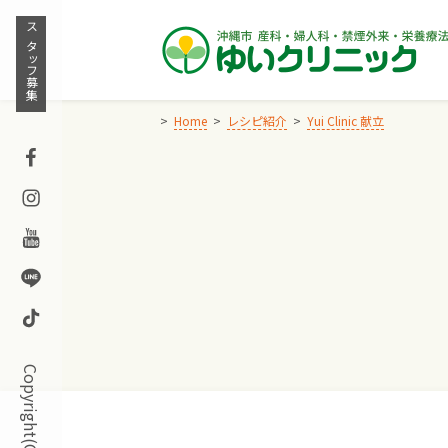
Skip
to
スタッフ募集
content
Home
レシピ紹介
Yui Clinic 献立
Facebook
Instagram
Youtube
Line
TikTok