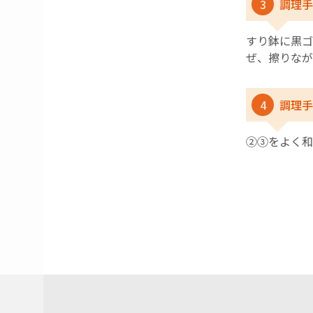
3
調理手
すり鉢に黒ゴ
ぜ、擦りなが
4
調理手
②③をよく和