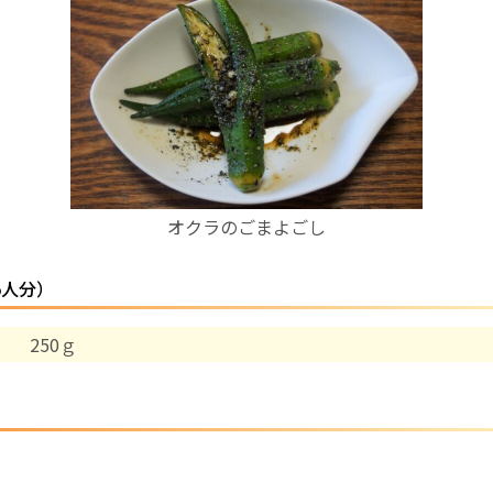
お産について
親と子の結びつき支援
母乳育児
オクラのごまよごし
予防接種
5人分）
その他の診療内容
 250ｇ
‘さんルーム’ でさまざまな講座・クラス
遠方にお住まいで当院での出産を希望される方へ
医師プロフィール