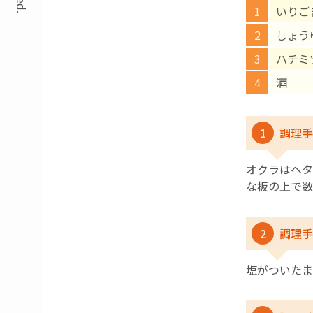
いりご
しょ
ハチ
酒 
1
調理手
オクラはヘタ
な板の上で数
2
調理手
塩がついたま