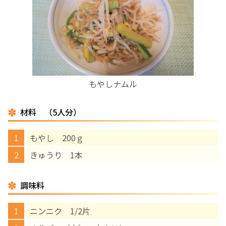
お産について
親と子の結びつき支援
母乳育児
もやしナムル
予防接種
材料 （5人分）
その他の診療内容
もやし 200ｇ
きゅうり 1本
‘さんルーム’ でさまざまな講座・クラス
調味料
遠方にお住まいで当院での出産を希望される方へ
ニンニク 1/2片
医師プロフィール