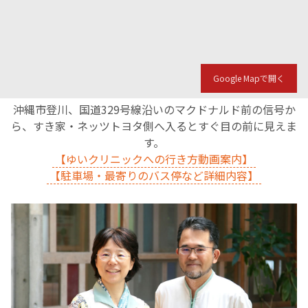
Google Mapで開く
沖縄市登川、国道329号線沿いのマクドナルド前の信号か
ら、すき家・ネッツトヨタ側へ入るとすぐ目の前に見えま
す。
【ゆいクリニックへの行き方動画案内】
【駐車場・最寄りのバス停など詳細内容】