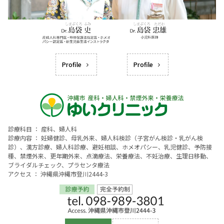
Profile
Profile
診療科目 ： 産科、婦人科
診療内容 ： 妊婦健診、母乳外来、婦人科検診（子宮がん検診・乳がん検
診）、漢方診療、婦人科診療、避妊相談、ホメオパシー、乳児健診、予防接
種、禁煙外来、更年期外来、点滴療法、栄養療法、不妊治療、生理日移動、
ブライダルチェック、プラセンタ療法
アクセス ： 沖縄県沖縄市登川2444-3