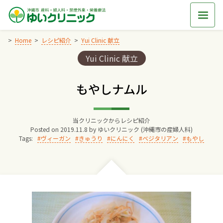
Skip
to
content
Home
レシピ紹介
Yui Clinic 献立
Categories:
Yui Clinic 献立
Home
もやしナムル
交通アクセス
当クリニックからレシピ紹介
院長からのごあいさつ
Posted on
2019.11.8
by
ゆいクリニック (沖縄市の産婦人科)
Tags:
ヴィーガン
きゅうり
にんにく
ベジタリアン
もやし
ゆいクリニックの経営理念
診療料金
妊婦健診