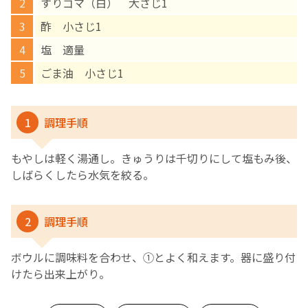
すりゴマ（白） 大さじ1
酢 小さじ1
English Page
塩 適量
ごま油 小さじ1
1
調理手順
もやしは軽く湯通し。きゅうりは千切りにして塩もみ後、
しばらくしたら水気を絞る。
2
調理手順
ボウルに調味料を合わせ、①とよく和えます。器に盛り付
けたら出来上がり。