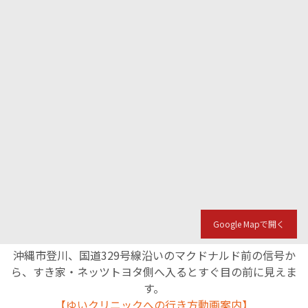
Google Mapで開く
沖縄市登川、国道329号線沿いのマクドナルド前の信号か
ら、すき家・ネッツトヨタ側へ入るとすぐ目の前に見えま
す。
【ゆいクリニックへの行き方動画案内】