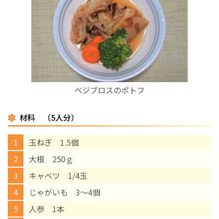
お産について
親と子の結びつき支援
母乳育児
べジブロスのポトフ
予防接種
材料 （5人分）
その他の診療内容
玉ねぎ 1.5個
‘さんルーム’ でさまざまな講座・クラス
大根 250ｇ
キャベツ 1/4玉
遠方にお住まいで当院での出産を希望される方へ
じゃがいも 3～4個
人参 1本
医師プロフィール