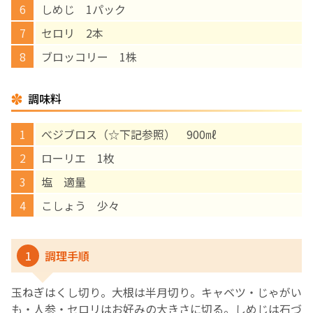
しめじ 1パック
English Page
セロリ 2本
ブロッコリー 1株
調味料
べジブロス（☆下記参照） 900㎖
ローリエ 1枚
塩 適量
こしょう 少々
1
調理手順
玉ねぎはくし切り。大根は半月切り。キャベツ・じゃがい
も・人参・セロリはお好みの大きさに切る。しめじは石づ