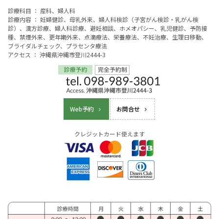
診療科目 ： 産科、婦人科
診療内容 ： 妊婦健診、母乳外来、婦人科検診（子宮がん検診・乳がん検
診）、漢方診療、婦人科診療、避妊相談、ホメオパシー、乳児健診、予防接
種、禁煙外来、更年期外来、点滴療法、栄養療法、不妊治療、生理日移動、
ブライダルチェック、プラセンタ療法
アクセス ： 沖縄県沖縄市登川2444-3
Web予約
お問合せ
クレジットカード使えます