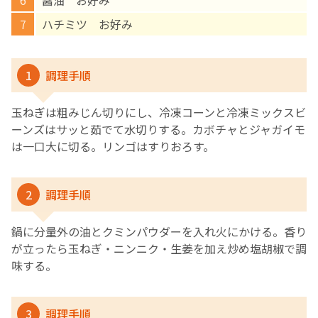
醤油 お好み
ハチミツ お好み
1
調理手順
玉ねぎは粗みじん切りにし、冷凍コーンと冷凍ミックスビ
ーンズはサッと茹でて水切りする。カボチャとジャガイモ
は一口大に切る。リンゴはすりおろす。
2
調理手順
鍋に分量外の油とクミンパウダーを入れ火にかける。香り
が立ったら玉ねぎ・ニンニク・生姜を加え炒め塩胡椒で調
味する。
3
調理手順