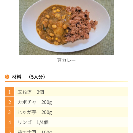
お産について
親と子の結びつき支援
母乳育児
豆カレー
予防接種
材料 （5人分）
その他の診療内容
玉ねぎ 2個
‘さんルーム’ でさまざまな講座・クラス
カボチャ 200g
じゃが芋 200g
遠方にお住まいで当院での出産を希望される方へ
リンゴ 1/4個
医師プロフィール
茹で大豆 100g