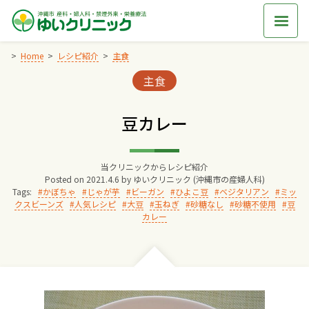
Skip
to
content
Home
レシピ紹介
主食
Categories:
主食
Home
豆カレー
交通アクセス
当クリニックからレシピ紹介
院長からのごあいさつ
Posted on
2021.4.6
by
ゆいクリニック (沖縄市の産婦人科)
Tags:
かぼちゃ
じゃが芋
ビーガン
ひよこ豆
ベジタリアン
ミッ
クスビーンズ
人気レシピ
大豆
玉ねぎ
砂糖なし
砂糖不使用
豆
ゆいクリニックの経営理念
カレー
診療料金
妊婦健診