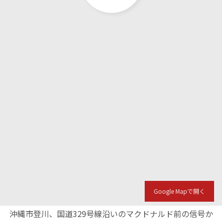
Google Mapで開く
沖縄市登川、国道329号線沿いのマクドナルド前の信号か