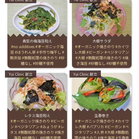
English Page
青菜の梅海苔和え
大根サラダ
Tags:
no additives
オーガニック海
Tags:
オーガニック焼きのり
カイワ
苔
ほうれん草
手作り梅干し
レ大根
ビーガン
ベジタリアン
無添加
無酸処理の焼きのり
砂
大根
無酸処理の焼きのり
焼
糖なし
砂糖不使用
き海苔
砂糖なし
砂糖不使用
Categories:
Categories:
Yui Clinic 献立
Yui Clinic 献立
レタス海苔和え
生春巻き
Tags:
オーガニック焼きのり
ビーガ
Tags:
オーガニック焼きのり
カイワ
ン
ベジタリアン
みょうが
レ
レ大根
パプリカ
ビーガン
ベ
タス
無酸処理の焼きのり
焼き
ジタリアン
人参
大根
無酸処
海苔
砂糖なし
砂糖不使用
理の焼きのり
焼き海苔
生春巻