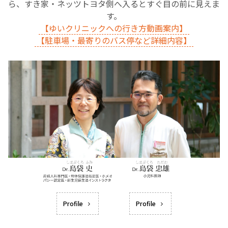
ら、すき家・ネッツトヨタ側へ入るとすぐ目の前に見えま
す。
【ゆいクリニックへの行き方動画案内】
【駐車場・最寄りのバス停など詳細内容】
Profile
Profile