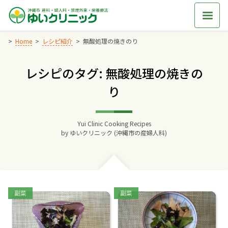
Skip
to
content
Home
レシピ紹介
無酸処理の焼きのり
レシピのタグ: 無酸処理の焼きの
Home
り
交通アクセス
Yui Clinic Cooking Recipes
院長からのごあいさつ
by
ゆいクリニック (沖縄市の産婦人科)
ゆいクリニックの経営理念
診療料金
Categories:
Categories:
副菜
副菜
妊婦健診