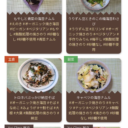
お産について
もやしと青菜の海苔ナムル
うりずん豆ときのこの梅海苔わさ
Tags:
えのき
オーガニック焼き海苔
び
親と子の結びつき支援
ビーガン
ベジタリアン
もや
Tags:
うりずん豆
エリンギ
オーガ
し
無酸処理の焼きのり
砂糖な
ニック焼きのり
ベジタリアン
し
砂糖不使用
青菜ナムル
手作りみりん
梅干し
無酸処理
母乳育児
の焼きのり
砂糖なし
砂糖不使
用
Categories:
Categories:
予防接種
主食
副菜
その他の診療内容
‘さんルーム’ でさまざまな講座・クラス
トロネバぶっかけ納豆そば
キャベツの海苔ナムル
Tags:
オーガニック焼き海苔
そば
Tags:
オーガニック焼きのり
キャベ
なめこ
みょうが
十割そば
大
ツ
ナッツ
ベジタリアン
無酸
遠方にお住まいで当院での出産を希望される方へ
根
大葉
無酸処理の焼きのり
処理の焼きのり
焼きのり
砂糖
納豆
なし
砂糖不使用
医師プロフィール
Categories:
Categories:
Yui Clinic 献立
Yui Clinic 献立