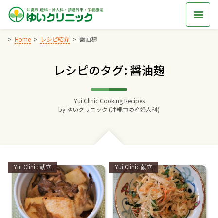
Skip
to
content
Home
レシピ紹介
醤油麹
レシピのタグ: 醤油麹
Home
交通アクセス
Yui Clinic Cooking Recipes
by
ゆいクリニック (沖縄市の産婦人科)
院長からのごあいさつ
ゆいクリニックの経営理念
Categories:
Categories:
Yui Clinic 献立
Yui Clinic 献立
診療料金
妊婦健診