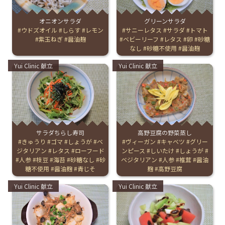
オニオンサラダ
グリーンサラダ
English Page
Tags:
ウドズオイル
しらす
レモン
Tags:
サニーレタス
サラダ
トマト
紫玉ねぎ
醤油麹
ベビーリーフ
レタス
卵
砂糖
なし
砂糖不使用
醤油麹
Categories:
Categories:
Yui Clinic 献立
Yui Clinic 献立
サラダちらし寿司
高野豆腐の野菜蒸し
Tags:
きゅうり
ゴマ
しょうが
ベ
Tags:
ヴィーガン
キャベツ
グリー
ジタリアン
レタス
ローフード
ンピース
しいたけ
しょうが
人参
枝豆
海苔
砂糖なし
砂
ベジタリアン
人参
椎茸
醤油
糖不使用
醤油麹
青じそ
麹
高野豆腐
Categories:
Categories:
Yui Clinic 献立
Yui Clinic 献立