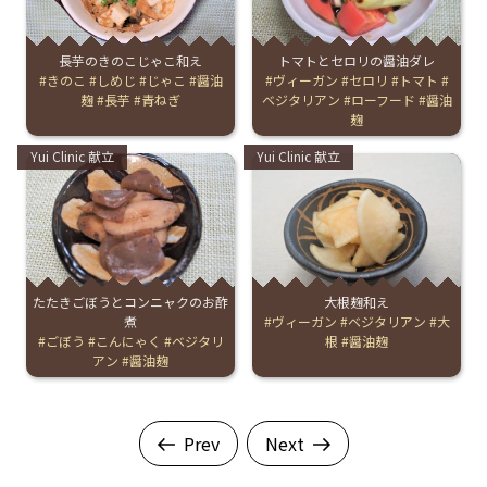
長芋のきのこじゃこ和え
トマトとセロリの醤油ダレ
Tags:
きのこ
しめじ
じゃこ
醤油
Tags:
ヴィーガン
セロリ
トマト
麹
長芋
青ねぎ
ベジタリアン
ローフード
醤油
麹
Categories:
Categories:
Yui Clinic 献立
Yui Clinic 献立
たたきごぼうとコンニャクのお酢
大根麹和え
煮
Tags:
ヴィーガン
ベジタリアン
大
Tags:
ごぼう
こんにゃく
ベジタリ
根
醤油麹
アン
醤油麹
Prev
Next