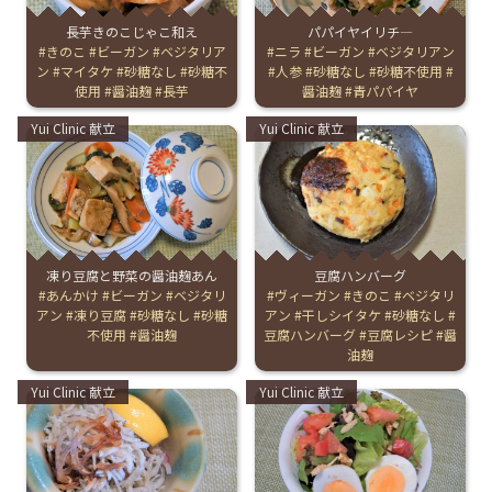
長芋きのこじゃこ和え
パパイヤイリチ―
お産について
Tags:
きのこ
ビーガン
ベジタリア
Tags:
ニラ
ビーガン
ベジタリアン
ン
マイタケ
砂糖なし
砂糖不
人参
砂糖なし
砂糖不使用
使用
醤油麹
長芋
醤油麹
青パパイヤ
親と子の結びつき支援
Categories:
Categories:
Yui Clinic 献立
Yui Clinic 献立
母乳育児
予防接種
凍り豆腐と野菜の醤油麹あん
豆腐ハンバーグ
その他の診療内容
Tags:
あんかけ
ビーガン
ベジタリ
Tags:
ヴィーガン
きのこ
ベジタリ
アン
凍り豆腐
砂糖なし
砂糖
アン
干しシイタケ
砂糖なし
不使用
醤油麹
豆腐ハンバーグ
豆腐レシピ
醤
‘さんルーム’ でさまざまな講座・クラス
油麹
Categories:
Categories:
Yui Clinic 献立
Yui Clinic 献立
遠方にお住まいで当院での出産を希望される方へ
医師プロフィール