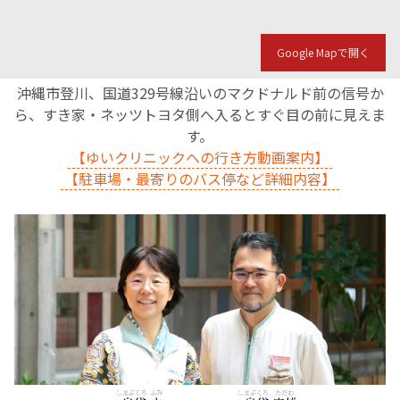
Google Mapで開く
沖縄市登川、国道329号線沿いのマクドナルド前の信号か
ら、すき家・ネッツトヨタ側へ入るとすぐ目の前に見えま
す。
【ゆいクリニックへの行き方動画案内】
【駐車場・最寄りのバス停など詳細内容】