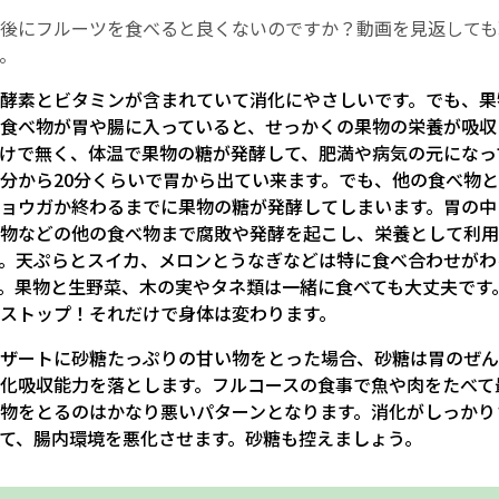
後にフルーツを食べると良くないのですか？動画を見返しても
お産について
。
酵素とビタミンが含まれていて消化にやさしいです。でも、果
親と子の結びつき支援
食べ物が胃や腸に入っていると、せっかくの果物の栄養が吸収
けで無く、体温で果物の糖が発酵して、肥満や病気の元になっ
母乳育児
5分から20分くらいで胃から出てい来ます。でも、他の食べ物
ョウガか終わるまでに果物の糖が発酵してしまいます。胃の中
物などの他の食べ物まで腐敗や発酵を起こし、栄養として利用
予防接種
。天ぷらとスイカ、メロンとうなぎなどは特に食べ合わせがわ
。果物と生野菜、木の実やタネ類は一緒に食べても大丈夫です
その他の診療内容
ストップ！それだけで身体は変わります。
ザートに砂糖たっぷりの甘い物をとった場合、砂糖は胃のぜん
‘さんルーム’ でさまざまな講座・クラス
化吸収能力を落とします。フルコースの食事で魚や肉をたべて
物をとるのはかなり悪いパターンとなります。消化がしっかり
遠方にお住まいで当院での出産を希望される方へ
て、腸内環境を悪化させます。砂糖も控えましょう。
医師プロフィール