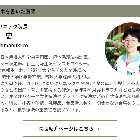
記事を書いた医師
リニック院長
 史
himabukuro
】日本産婦人科学会専門医、母体保護法指定医、
パシー認定医、新生児蘇生法インストラクター。
年東京都生まれ、1989年大学入学のため沖縄へ。
年、琉球大学医学部卒業。琉球大学産婦人科入局。
にて研修後、2011年にゆいクリニックを開院。4児の母。小児科医の
くの女性の出産・育児を支援するほか、更年期や月経トラブルなど女性
行い、ホメオパシーや栄養療法やプラセンタ療法などの自然療法も積極
いる。特に、小麦や砂糖、乳製品、食品添加物を一切使わない食事をク
するなど、食事療法の重要性を説いている。
院長紹介ページはこちら