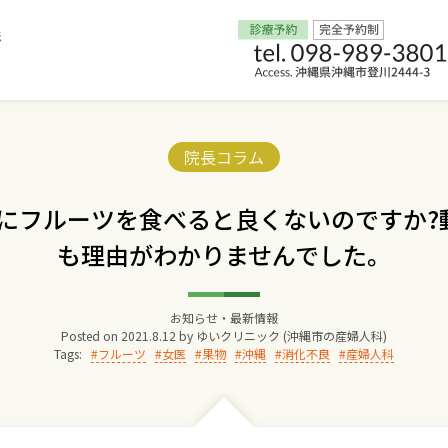
Home
Categories:
院長コラム
交通アクセス
後にフルーツを食べると良くないのですか?
も理由がわかりませんでした。
院長からのごあいさつ
ゆいクリニックの経営理念
お知らせ・最新情報
Posted on
2021.8.12
by
ゆいクリニック (沖縄市の産婦人科)
Tags:
フルーツ
女医
果物
沖縄
消化不良
産婦人科
診療料金
妊婦健診