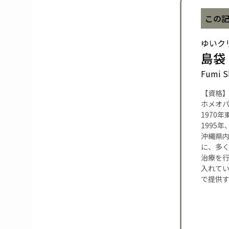
この
ゆいク
島袋
Fumi S
【資格
ホメオ
1970
1995
沖縄県内
に、多
治療を
入れて
で提供