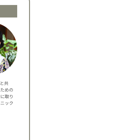
夫と共
のための
的に取り
リニック