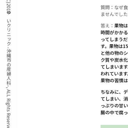
Copyright(C)2018ゆいクリニック -沖縄市の産婦人科-, ALL Rights Reserved.
質問：なぜ食
ませんでした
答え：
果物は
時間がかかる
ってしまうだ
す。果物は1
と他の物のシ
ク質や炭水化
てしまいます
われています
果物の習慣は
ちなみに、デ
てしまい、消
っぷりの甘い
腸の中で腐っ