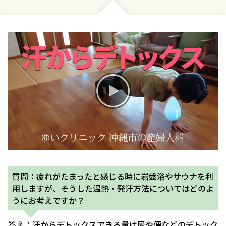
お産について
親と子の結びつき支援
母乳育児
予防接種
その他の診療内容
‘さんルーム’ でさまざまな講座・クラス
質問：疲れがたまったと感じる時に岩盤浴やサウナを利
用しますが、そうした温熱・発汗方法についてはどのよ
遠方にお住まいで当院での出産を希望される方へ
うにお考えですか？
医師プロフィール
答え：汗からデトックスできる量は尿や便などのデトック