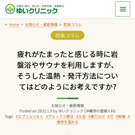
Skip
to
content
Home
お知らせ・最新情報
院長コラム
Categories:
院長コラム
Home
疲れがたまったと感じる時に岩
交通アクセス
盤浴やサウナを利用しますが、
そうした温熱・発汗方法につい
院長からのごあいさつ
てはどのようにお考えですか?
ゆいクリニックの経営理念
お知らせ・最新情報
Posted on
2022.1.9
by
ゆいクリニック (沖縄市の産婦人科)
診療料金
Tags:
エプソムソルト
デトックス療法
入浴
毒だらけ
汗
解毒
身体を温める
妊婦健診