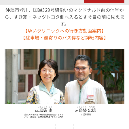
沖縄市登川、国道329号線沿いのマクドナルド前の信号か
ら、すき家・ネッツトヨタ側へ入るとすぐ目の前に見えま
す。
【ゆいクリニックへの行き方動画案内】
【駐車場・最寄りのバス停など詳細内容】