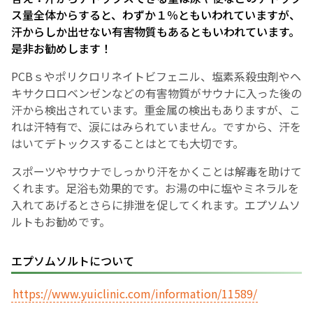
ス量全体からすると、わずか１％ともいわれていますが、
汗からしか出せない有害物質もあるともいわれています。
English Page
是非お勧めします！
PCBｓやポリクロリネイトビフェニル、塩素系殺虫剤やヘ
キサクロロベンゼンなどの有害物質がサウナに入った後の
汗から検出されています。重金属の検出もありますが、こ
れは汗特有で、涙にはみられていません。ですから、汗を
はいてデトックスすることはとても大切です。
スポーツやサウナでしっかり汗をかくことは解毒を助けて
くれます。足浴も効果的です。お湯の中に塩やミネラルを
入れてあげるとさらに排泄を促してくれます。エプソムソ
ルトもお勧めです。
エプソムソルトについて
https://www.yuiclinic.com/information/11589/