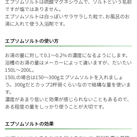
エプソムソルトは硫酸マグネシウムで、ソルトという名前
ですが塩ではありません。
お産について
エプソムソルトは白っぽいサラサラした粒で､お風呂のお
湯に入れて使う入浴剤です。
親と子の結びつき支援
エプソムソルトの使い方
母乳育児
お湯の量に対して0.1～0.2％の濃度になるようにします。
浴槽のお湯の量はメーカーによって違いますが、だいたい
予防接種
150L～200L。
150Lの場合は150～300gエプソムソルトを入れましょ
その他の診療内容
う。300gだとカップ2杯弱くらいなので結構な量を使いま
す。
‘さんルーム’ でさまざまな講座・クラス
濃度があまり低いと効果が感じられないこともあるので、
ある程度の量をしっかり使うことが大切です。
遠方にお住まいで当院での出産を希望される方へ
エプソムソルトの効果
医師プロフィール