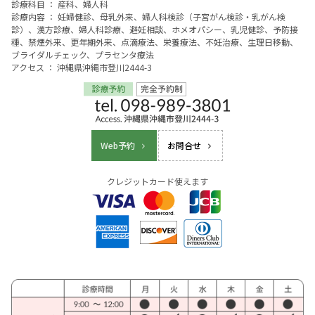
診療科目 ： 産科、婦人科
診療内容 ： 妊婦健診、母乳外来、婦人科検診（子宮がん検診・乳がん検
診）、漢方診療、婦人科診療、避妊相談、ホメオパシー、乳児健診、予防接
種、禁煙外来、更年期外来、点滴療法、栄養療法、不妊治療、生理日移動、
ブライダルチェック、プラセンタ療法
アクセス ： 沖縄県沖縄市登川2444-3
Web予約
お問合せ
クレジットカード使えます