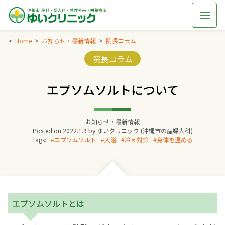
Skip
to
content
Home
お知らせ・最新情報
院長コラム
Categories:
院長コラム
Home
エプソムソルトについて
交通アクセス
お知らせ・最新情報
院長からのごあいさつ
Posted on
2022.1.9
by
ゆいクリニック (沖縄市の産婦人科)
Tags:
エプソムソルト
入浴
冷え対策
身体を温める
ゆいクリニックの経営理念
診療料金
エプソムソルトとは
妊婦健診