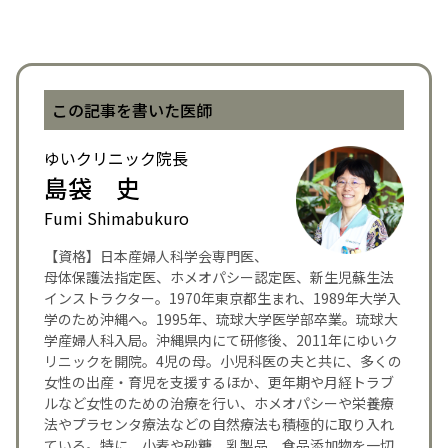
この記事を書いた医師
ゆいクリニック院長
島袋 史
Fumi Shimabukuro
【資格】日本産婦人科学会専門医、
母体保護法指定医、ホメオパシー認定医、新生児蘇生法
インストラクター。1970年東京都生まれ、1989年大学入
学のため沖縄へ。1995年、琉球大学医学部卒業。琉球大
学産婦人科入局。沖縄県内にて研修後、2011年にゆいク
リニックを開院。4児の母。小児科医の夫と共に、多くの
女性の出産・育児を支援するほか、更年期や月経トラブ
ルなど女性のための治療を行い、ホメオパシーや栄養療
法やプラセンタ療法などの自然療法も積極的に取り入れ
ている。特に、小麦や砂糖、乳製品、食品添加物を一切