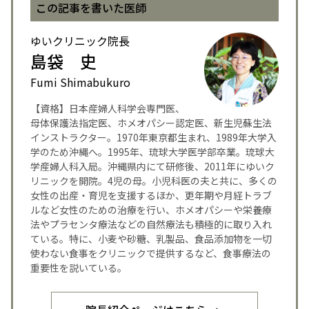
この記事を書いた医師
ゆいクリニック院長
島袋 史
Fumi Shimabukuro
【資格】日本産婦人科学会専門医、
母体保護法指定医、ホメオパシー認定医、新生児蘇生法
インストラクター。1970年東京都生まれ、1989年大学入
学のため沖縄へ。1995年、琉球大学医学部卒業。琉球大
学産婦人科入局。沖縄県内にて研修後、2011年にゆいク
リニックを開院。4児の母。小児科医の夫と共に、多くの
女性の出産・育児を支援するほか、更年期や月経トラブ
ルなど女性のための治療を行い、ホメオパシーや栄養療
法やプラセンタ療法などの自然療法も積極的に取り入れ
ている。特に、小麦や砂糖、乳製品、食品添加物を一切
使わない食事をクリニックで提供するなど、食事療法の
重要性を説いている。