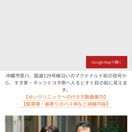
Google Mapで開く
沖縄市登川、国道329号線沿いのマクドナルド前の信号か
ら、すき家・ネッツトヨタ側へ入るとすぐ目の前に見えま
す。
【ゆいクリニックへの行き方動画案内】
【駐車場・最寄りのバス停など詳細内容】