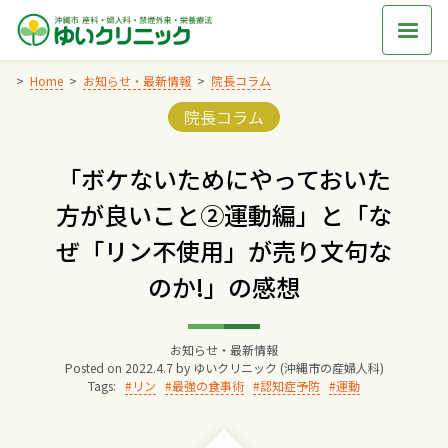
Skip
to
content
Home
お知らせ・最新情報
院長コラム
Categories:
院長コラム
Home
「ボケないためにやっておいた
交通アクセス
方が良いこと②運動編」と「な
ぜ「リン不使用」が売り文句な
院長からのごあいさつ
のか!」の感想
ゆいクリニックの経営理念
お知らせ・最新情報
Posted on
2022.4.7
by
ゆいクリニック (沖縄市の産婦人科)
診療料金
Tags:
リン
最強の食事術
認知症予防
運動
妊婦健診