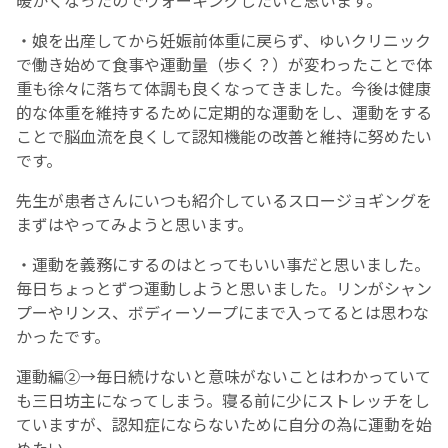
暖かくなったのでウォーキングしたいと思います。
・娘を出産してから妊娠前体重に戻らず、ゆいクリニック
English Page
で働き始めて食事や運動量（歩く？）が変わったことで体
重も徐々に落ちて体調も良くなってきました。今後は健康
的な体重を維持するために定期的な運動をし、運動をする
ことで脳血流を良くして認知機能の改善と維持に努めたい
です。
先生が患者さんにいつも紹介しているスロージョギングを
まずはやってみようと思います。
・運動を義務にするのはとってもいい事だと思いました。
毎日ちょっとずつ運動しようと思いました。リンがシャン
プーやリンス、ボディーソープにまで入ってるとは思わな
かったです。
運動編②→毎日続けないと意味がないことはわかっていて
も三日坊主になってしまう。寝る前に少にストレッチをし
ていますが、認知症にならないために自分の為に運動を始