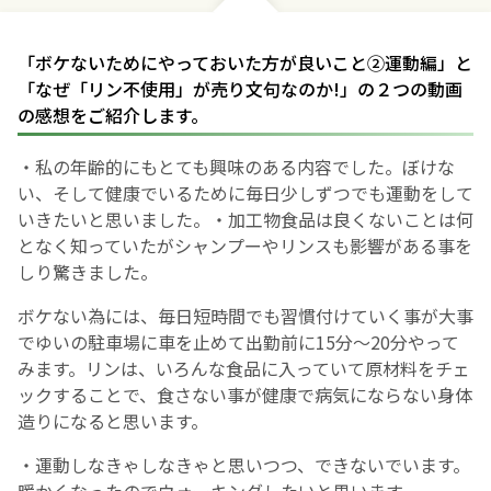
お産について
「ボケないためにやっておいた方が良いこと②運動編」と
「なぜ「リン不使用」が売り文句なのか!」の２つの動画
親と子の結びつき支援
の感想をご紹介します。
・私の年齢的にもとても興味のある内容でした。ぼけな
母乳育児
い、そして健康でいるために毎日少しずつでも運動をして
いきたいと思いました。・加工物食品は良くないことは何
予防接種
となく知っていたがシャンプーやリンスも影響がある事を
しり驚きました。
その他の診療内容
ボケない為には、毎日短時間でも習慣付けていく事が大事
でゆいの駐車場に車を止めて出勤前に15分～20分やって
‘さんルーム’ でさまざまな講座・クラス
みます。リンは、いろんな食品に入っていて原材料をチェ
ックすることで、食さない事が健康で病気にならない身体
遠方にお住まいで当院での出産を希望される方へ
造りになると思います。
・運動しなきゃしなきゃと思いつつ、できないでいます。
医師プロフィール