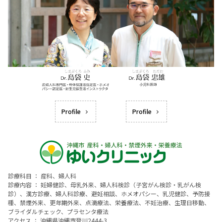
Profile
Profile
診療科目 ： 産科、婦人科
診療内容 ： 妊婦健診、母乳外来、婦人科検診（子宮がん検診・乳がん検
診）、漢方診療、婦人科診療、避妊相談、ホメオパシー、乳児健診、予防接
種、禁煙外来、更年期外来、点滴療法、栄養療法、不妊治療、生理日移動、
ブライダルチェック、プラセンタ療法
アクセス ： 沖縄県沖縄市登川2444-3