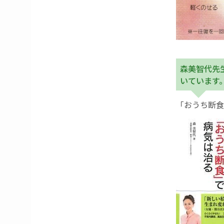
森美智代先
いています
「おうち断食