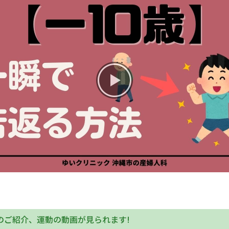
お産について
親と子の結びつき支援
母乳育児
予防接種
その他の診療内容
‘さんルーム’ でさまざまな講座・クラス
遠方にお住まいで当院での出産を希望される方へ
のご紹介、運動の動画が見られます!
医師プロフィール