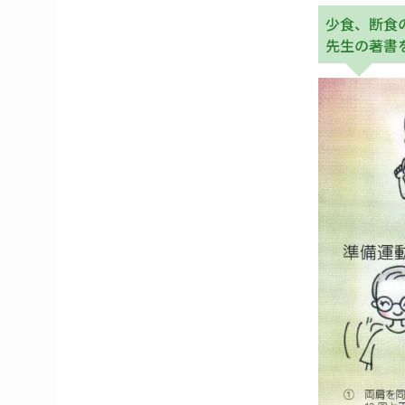
少食、断食
先生の著書