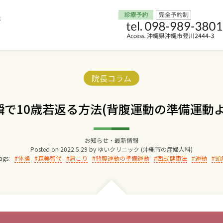
Home
Categories:
院長コラム
交通アクセス
瞬で10歳若返る方法(背腹運動の準備運動よ
院長からのごあいさつ
お知らせ・最新情報
Posted on
2022.5.29
by
ゆいクリニック (沖縄市の産婦人科)
ゆいクリニックの経営理念
ags:
体操
森美智代
肩こり
背腹運動の準備運動
西式健康法
運動
頭
診療料金
妊婦健診