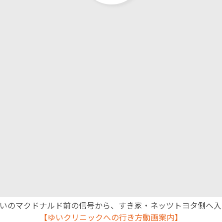
English Page
沿いのマクドナルド前の信号から、すき家・ネッツトヨタ側へ
【ゆいクリニックへの行き方動画案内】