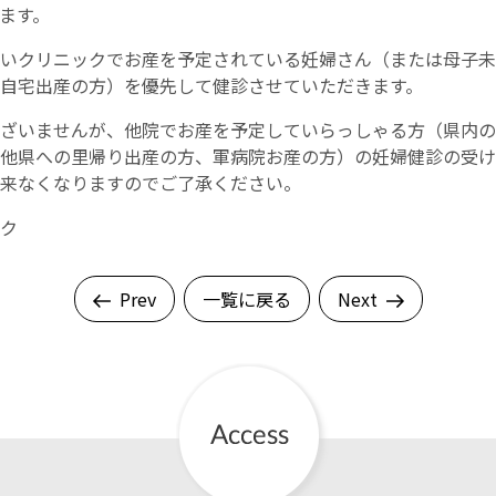
ます。
お産について
いクリニックでお産を予定されている妊婦さん（または母子未
自宅出産の方）を優先して健診させていただきます。
親と子の結びつき支援
ざいませんが、他院でお産を予定していらっしゃる方（県内の
他県への里帰り出産の方、軍病院お産の方）の妊婦健診の受け
母乳育児
来なくなりますのでご了承ください。
ク
予防接種
その他の診療内容
Prev
一覧に戻る
Next
‘さんルーム’ でさまざまな講座・クラス
遠方にお住まいで当院での出産を希望される方へ
医師プロフィール