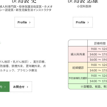
Profile
Profile
宮がん検診・乳がん検診）、漢方診療、
防接種、禁煙外来、更年期外来、点
ルチェック、プラセンタ療法
約
お問合せ