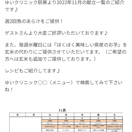
ゆいクリニック厨房より2022年11月の献立一覧のご紹介
です♪
お産について
週2回魚のあら汁をご提供！
親と子の結びつき支援
ゲストさんより大変ご好評いただいております♪
また、毎週水曜日には『ほくほく美味しい県産のお芋』を
母乳育児
玄米の代わりにご提供させていただいてます。（ご希望の
方へは玄米も追加でご提供しております。）
予防接種
レシピもご紹介してます♪
その他の診療内容
ゆいクリニック○○（メニュー）で検索してみて下さい
ね！
‘さんルーム’ でさまざまな講座・クラス
遠方にお住まいで当院での出産を希望される方へ
医師プロフィール