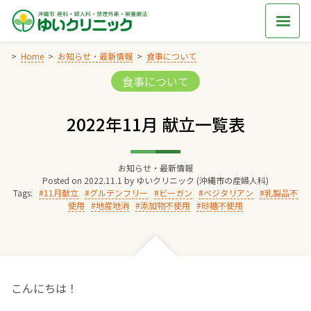
Skip
to
content
Home
お知らせ・最新情報
食事について
Categories:
食事について
Home
2022年11月 献立一覧表
交通アクセス
お知らせ・最新情報
院長からのごあいさつ
Posted on
2022.11.1
by
ゆいクリニック (沖縄市の産婦人科)
Tags:
11月献立
グルテンフリー
ビーガン
ベジタリアン
乳製品不
使用
地産地消
添加物不使用
砂糖不使用
ゆいクリニックの経営理念
診療料金
こんにちは！
妊婦健診