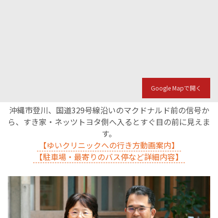
Google Mapで開く
沖縄市登川、国道329号線沿いのマクドナルド前の信号か
ら、すき家・ネッツトヨタ側へ入るとすぐ目の前に見えま
す。
【ゆいクリニックへの行き方動画案内】
【駐車場・最寄りのバス停など詳細内容】