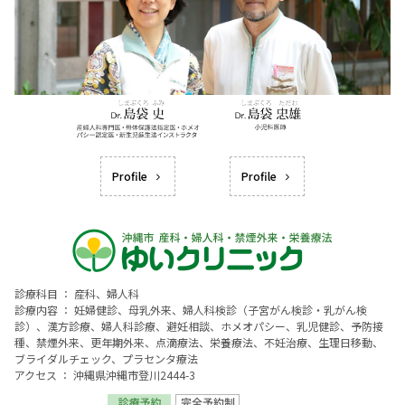
Profile
Profile
診療科目 ： 産科、婦人科
診療内容 ： 妊婦健診、母乳外来、婦人科検診（子宮がん検診・乳がん検
診）、漢方診療、婦人科診療、避妊相談、ホメオパシー、乳児健診、予防接
種、禁煙外来、更年期外来、点滴療法、栄養療法、不妊治療、生理日移動、
ブライダルチェック、プラセンタ療法
アクセス ： 沖縄県沖縄市登川2444-3