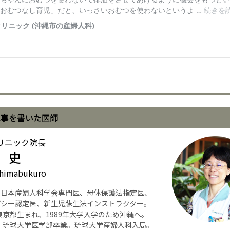
記事を書いた医師
リニック院長
 史
himabukuro
】日本産婦人科学会専門医、母体保護法指定医、
パシー認定医、新生児蘇生法インストラクター。
年東京都生まれ、1989年大学入学のため沖縄へ。
年、琉球大学医学部卒業。琉球大学産婦人科入局。