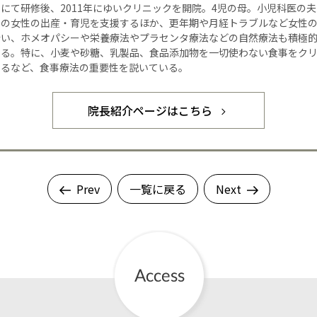
にて研修後、2011年にゆいクリニックを開院。4児の母。小児科医の
くの女性の出産・育児を支援するほか、更年期や月経トラブルなど女性
行い、ホメオパシーや栄養療法やプラセンタ療法などの自然療法も積極
いる。特に、小麦や砂糖、乳製品、食品添加物を一切使わない食事をク
するなど、食事療法の重要性を説いている。
院長紹介ページはこちら
Prev
一覧に戻る
Next