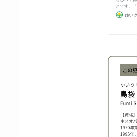
この
ゆいク
島袋
Fumi S
【資格
ホメオ
1970
1995