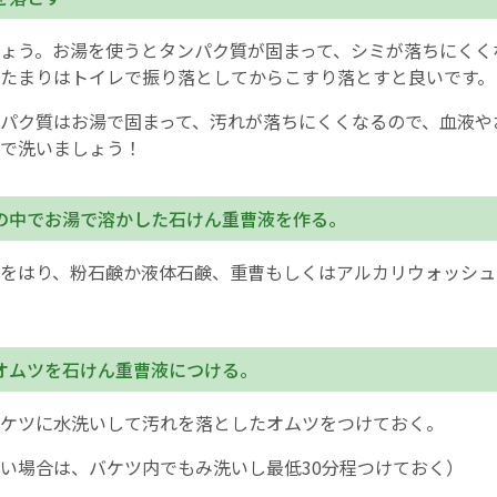
お産について
ょう。お湯を使うとタンパク質が固まって、シミが落ちにくく
たまりはトイレで振り落としてからこすり落とすと良いです。
親と子の結びつき支援
パク質はお湯で固まって、汚れが落ちにくくなるので、血液や
で洗いましょう！
母乳育児
の中でお湯で溶かした石けん重曹液を作る。
予防接種
をはり、粉石鹸か液体石鹸、重曹もしくはアルカリウォッシュ
その他の診療内容
‘さんルーム’ でさまざまな講座・クラス
オムツを石けん重曹液につける。
遠方にお住まいで当院での出産を希望される方へ
ケツに水洗いして汚れを落としたオムツをつけておく。
い場合は、バケツ内でもみ洗いし最低30分程つけておく）
医師プロフィール