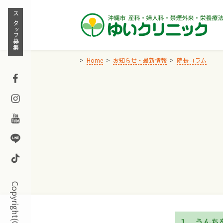
Skip
to
スタッフ募集
content
Home
お知らせ・最新情報
院長コラム
Facebook
Instagram
Youtube
Line
TikTok
１．うんち