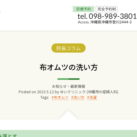
Home
Categories:
院長コラム
交通アクセス
布オムツの洗い方
院長からのごあいさつ
お知らせ・最新情報
Posted on
2023.5.12
by
ゆいクリニック (沖縄市の産婦人科)
ゆいクリニックの経営理念
Tags:
布オムツ
洗い方
洗濯
診療料金
妊婦健診
を落とす