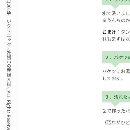
Copyright(C)2018ゆいクリニック -沖縄市の産婦人科-, ALL Rights Reserved.
水で洗いまし
※うんちのか
おまけ
：タン
れもまずは水
２．バケツ
バケツにお湯
しておく。
３．汚れた
２で作ったバ
（汚れがひど