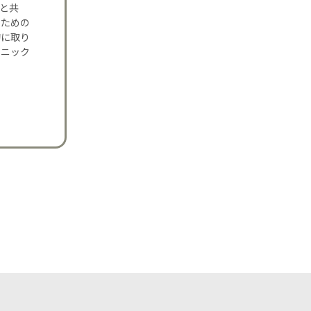
夫と共
のための
的に取り
リニック