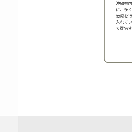
沖縄県内
に、多
治療を
入れて
で提供