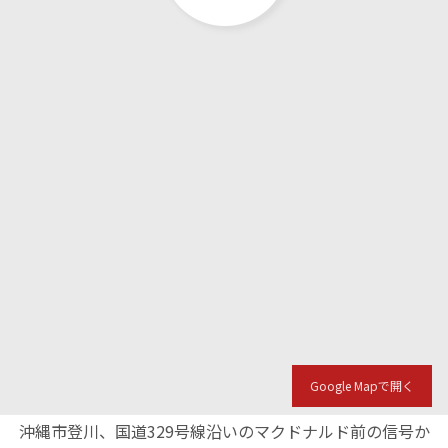
Google Mapで開く
沖縄市登川、国道329号線沿いのマクドナルド前の信号か