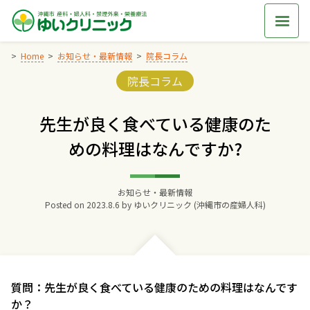
Skip
to
content
Home
お知らせ・最新情報
院長コラム
Categories:
院長コラム
Home
先生が良く食べている健康のた
交通アクセス
めの料理はなんですか?
院長からのごあいさつ
お知らせ・最新情報
Posted on
2023.8.6
by
ゆいクリニック (沖縄市の産婦人科)
ゆいクリニックの経営理念
診療料金
質問：先生が良く食べている健康のための料理はなんです
妊婦健診
か？