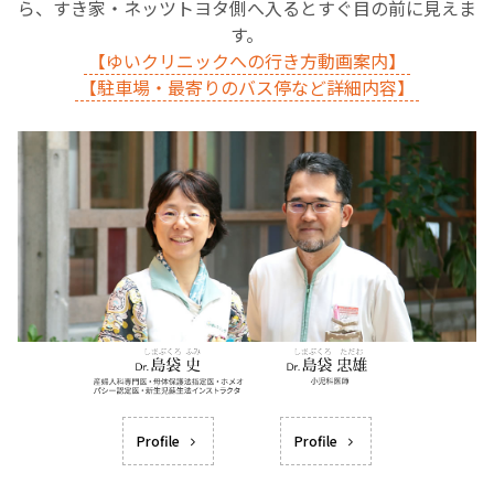
ら、すき家・ネッツトヨタ側へ入るとすぐ目の前に見えま
す。
【ゆいクリニックへの行き方動画案内】
【駐車場・最寄りのバス停など詳細内容】
Profile
Profile