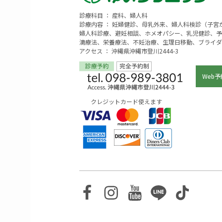
診療科目 ： 産科、婦人科
診療内容 ： 妊婦健診、母乳外来、婦人科検診（子
婦人科診療、避妊相談、ホメオパシー、乳児健診、予
滴療法、栄養療法、不妊治療、生理日移動、ブライダ
アクセス ： 沖縄県沖縄市登川2444-3
Web予
クレジットカード使えます
Facebook
Instagram
Youtube
Line
TikTo