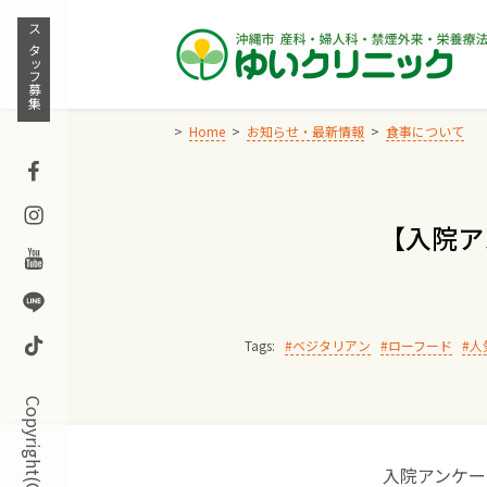
Skip
to
スタッフ募集
content
Home
お知らせ・最新情報
食事について
Facebook
Instagram
【入院ア
Youtube
Line
TikTok
Tags:
ベジタリアン
ローフード
人
入院アンケー