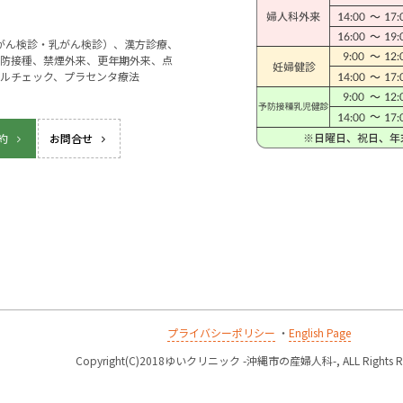
宮がん検診・乳がん検診）、漢方診療、
防接種、禁煙外来、更年期外来、点
ルチェック、プラセンタ療法
約
お問合せ
プライバシーポリシー
・
English Page
k
Copyright(C)2018ゆいクリニック -沖縄市の産婦人科-, ALL Rights Re