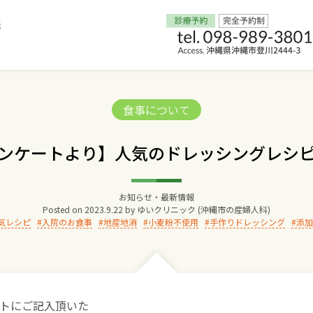
Home
Categories:
食事について
交通アクセス
ンケートより】人気のドレッシングレシ
院長からのごあいさつ
お知らせ・最新情報
Posted on
2023.9.22
by
ゆいクリニック (沖縄市の産婦人科)
ゆいクリニックの経営理念
気レシピ
入院のお食事
地産地消
小麦粉不使用
手作りドレッシング
添加
診療料金
妊婦健診
トにご記入頂いた