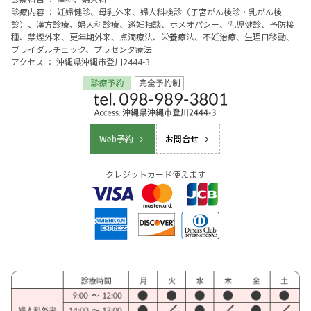
診療内容 ： 妊婦健診、母乳外来、婦人科検診（子宮がん検診・乳がん検
診）、漢方診療、婦人科診療、避妊相談、ホメオパシー、乳児健診、予防接
種、禁煙外来、更年期外来、点滴療法、栄養療法、不妊治療、生理日移動、
ブライダルチェック、プラセンタ療法
アクセス ： 沖縄県沖縄市登川2444-3
Web予約
お問合せ
クレジットカード使えます