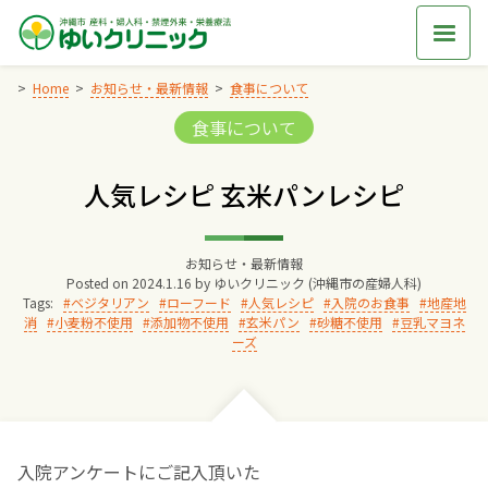
Skip
to
content
Home
お知らせ・最新情報
食事について
Categories:
食事について
Home
人気レシピ 玄米パンレシピ
交通アクセス
お知らせ・最新情報
院長からのごあいさつ
Posted on
2024.1.16
by
ゆいクリニック (沖縄市の産婦人科)
Tags:
ベジタリアン
ローフード
人気レシピ
入院のお食事
地産地
消
小麦粉不使用
添加物不使用
玄米パン
砂糖不使用
豆乳マヨネ
ゆいクリニックの経営理念
ーズ
診療料金
妊婦健診
入院アンケートにご記入頂いた