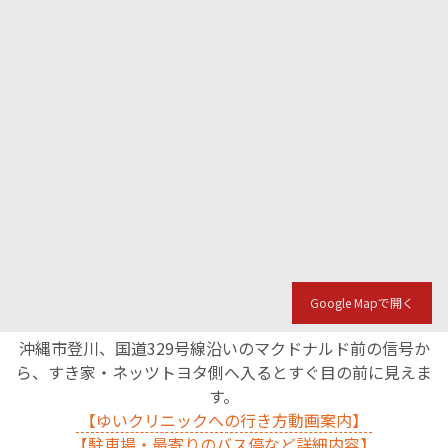
Google Mapで開く
沖縄市登川、国道329号線沿いのマクドナルド前の信号か
ら、すき家・ネッツトヨタ側へ入るとすぐ目の前に見えま
す。
【ゆいクリニックへの行き方動画案内】
【駐車場・最寄りのバス停など詳細内容】