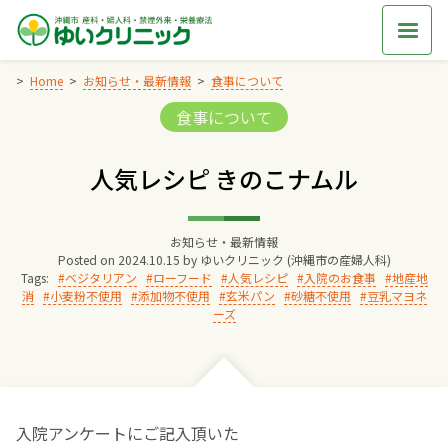
Skip
to
content
Home
お知らせ・最新情報
食事について
Categories:
食事について
Home
人気レシピ きのこナムル
交通アクセス
お知らせ・最新情報
院長からのごあいさつ
Posted on
2024.10.15
by
ゆいクリニック (沖縄市の産婦人科)
Tags:
ベジタリアン
ローフード
人気レシピ
入院のお食事
地産地
消
小麦粉不使用
添加物不使用
玄米パン
砂糖不使用
豆乳マヨネ
ゆいクリニックの経営理念
ーズ
診療料金
妊婦健診
入院アンケートにご記入頂いた