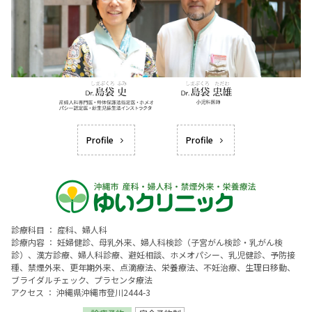
Profile
Profile
診療科目 ： 産科、婦人科
診療内容 ： 妊婦健診、母乳外来、婦人科検診（子宮がん検診・乳がん検
診）、漢方診療、婦人科診療、避妊相談、ホメオパシー、乳児健診、予防接
種、禁煙外来、更年期外来、点滴療法、栄養療法、不妊治療、生理日移動、
ブライダルチェック、プラセンタ療法
アクセス ： 沖縄県沖縄市登川2444-3