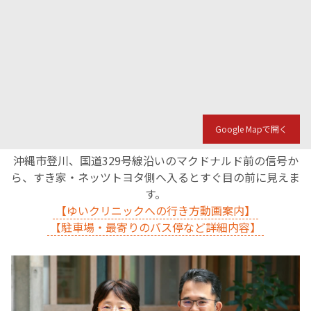
Google Mapで開く
沖縄市登川、国道329号線沿いのマクドナルド前の信号か
ら、すき家・ネッツトヨタ側へ入るとすぐ目の前に見えま
す。
【ゆいクリニックへの行き方動画案内】
【駐車場・最寄りのバス停など詳細内容】