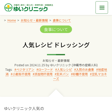
Skip
to
content
Home
お知らせ・最新情報
食事について
Categories:
食事について
Home
人気レシピ ドレッシング
交通アクセス
お知らせ・最新情報
院長からのごあいさつ
Posted on
2024.11.25
by
ゆいクリニック (沖縄市の産婦人科)
Tags:
ベジタリアン
ローフード
人気レシピ
入院のお食事
地産地
消
小麦粉不使用
添加物不使用
玄米パン
砂糖不使用
豆乳マヨネ
ゆいクリニックの経営理念
ーズ
診療料金
妊婦健診
ゆいクリニック人気の