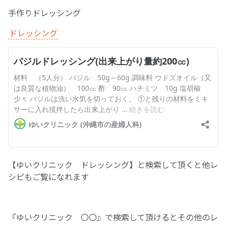
手作りドレッシング
お産について
ドレッシング
親と子の結びつき支援
母乳育児
予防接種
その他の診療内容
‘さんルーム’ でさまざまな講座・クラス
【ゆいクリニック ドレッシング】と検索して頂くと他レ
シピもご覧になれます
遠方にお住まいで当院での出産を希望される方へ
『ゆいクリニック 〇〇』で検索して頂けるとその他のレ
医師プロフィール