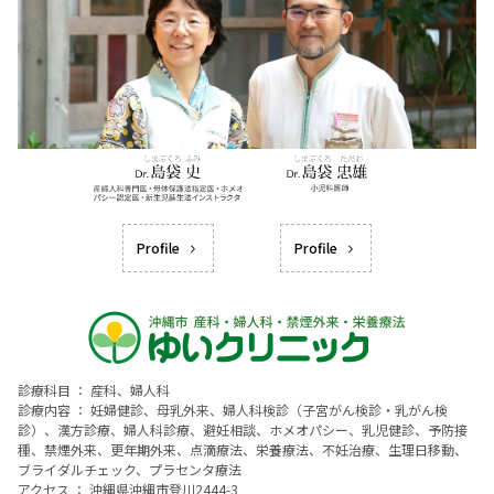
Profile
Profile
診療科目 ： 産科、婦人科
診療内容 ： 妊婦健診、母乳外来、婦人科検診（子宮がん検診・乳がん検
診）、漢方診療、婦人科診療、避妊相談、ホメオパシー、乳児健診、予防接
種、禁煙外来、更年期外来、点滴療法、栄養療法、不妊治療、生理日移動、
ブライダルチェック、プラセンタ療法
アクセス ： 沖縄県沖縄市登川2444-3