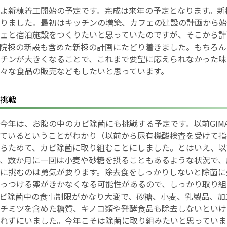
よ新棟着工開始の予定です。完成は来年の予定となります。新
りました。最初はキッチンの増築、カフェの建設の計画から始
English Page
ェと宿泊施設をつくりたいと思っていたのですが、そこから計
院棟の新設も含めた新棟の計画にたどり着きました。もちろん
チンが大きくなることで、これまで要望に応えられなかった味
々な食品の販売などもしたいと思っています。
挑戦
今年は、お腹の中のカビ除菌にも挑戦する予定です。以前GIM
ているということがわかり（以前から尿有機酸検査を受けて指
らためて、カビ除菌に取り組むことにしました。とはいえ、以
、数か月に一回は小麦や砂糖を摂ることもあるような状況で、
に挑むのは勇気が要ります。除去食をしっかりしないと除菌に
っつける薬がきかなくなる可能性があるので、しっかり取り組
ビ除菌中の食事制限がかなり大変で、砂糖、小麦、乳製品、加
チミツを含めた糖質、キノコ類や発酵食品も除去しないといけ
れずにいました。今年こそは除菌に取り組みたいと思っていま