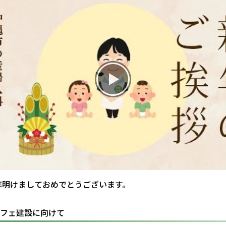
お産について
親と子の結びつき支援
母乳育児
予防接種
その他の診療内容
‘さんルーム’ でさまざまな講座・クラス
新年明けましておめでとうございます。
遠方にお住まいで当院での出産を希望される方へ
フェ建設に向けて
医師プロフィール