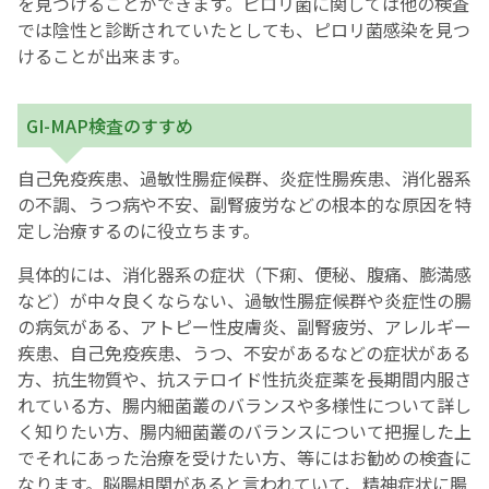
を見つけることができます。ピロリ菌に関しては他の検査
では陰性と診断されていたとしても、ピロリ菌感染を見つ
English Page
けることが出来ます。
GI-MAP検査のすすめ
自己免疫疾患、過敏性腸症候群、炎症性腸疾患、消化器系
の不調、うつ病や不安、副腎疲労などの根本的な原因を特
定し治療するのに役立ちます。
具体的には、消化器系の症状（下痢、便秘、腹痛、膨満感
など）が中々良くならない、過敏性腸症候群や炎症性の腸
の病気がある、アトピー性皮膚炎、副腎疲労、アレルギー
疾患、自己免疫疾患、うつ、不安があるなどの症状がある
方、抗生物質や、抗ステロイド性抗炎症薬を長期間内服さ
れている方、腸内細菌叢のバランスや多様性について詳し
く知りたい方、腸内細菌叢のバランスについて把握した上
でそれにあった治療を受けたい方、等にはお勧めの検査に
なります。脳腸相関があると言われていて、精神症状に腸