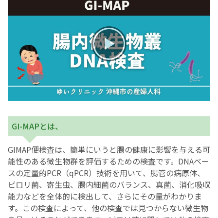
お産について
親と子の結びつき支援
母乳育児
予防接種
GI-MAPとは、
その他の診療内容
GIMAP便検査は、簡単にいうと腸の健康に影響を与える可
‘さんルーム’ でさまざまな講座・クラス
能性のある微生物群を評価するための検査です。DNAベー
スの定量的PCR（qPCR）技術を用いて、腸管の病原体、
ピロリ菌、寄生虫、腸内細菌のバランス、真菌、消化吸収
遠方にお住まいで当院での出産を希望される方へ
能力などを全体的に検出して、さらにその量がわかりま
す。この検査によって、他の検査では見つからない微生物
医師プロフィール