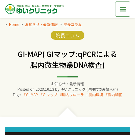
Skip
to
content
Home
お知らせ・最新情報
院長コラム
Categories:
院長コラム
Home
GI-MAP( GIマップ:qPCRによる
交通アクセス
腸内微生物叢DNA検査)
院長からのごあいさつ
お知らせ・最新情報
Posted on
2023.10.13
by
ゆいクリニック (沖縄市の産婦人科)
ゆいクリニックの経営理念
Tags:
GI-MAP
GIマップ
腸内フローラ
腸内環境
腸内細菌
診療料金
妊婦健診