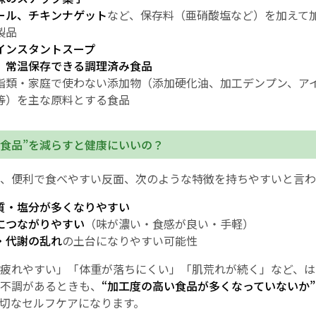
ール、チキンナゲット
など、保存料（亜硝酸塩など）を加えて
製品
インスタントスープ
、
常温保存できる調理済み食品
脂類・家庭で使わない添加物（添加硬化油、加工デンプン、ア
等）を主な原料とする食品
工食品”を減らすと健康にいいの？
、便利で食べやすい反面、次のような特徴を持ちやすいと言わ
質・塩分が多くなりやすい
につながりやすい
（味が濃い・食感が良い・手軽）
・代謝の乱れ
の土台になりやすい可能性
疲れやすい」「体重が落ちにくい」「肌荒れが続く」など、は
不調があるときも、
“加工度の高い食品が多くなっていないか”
切なセルフケアになります。