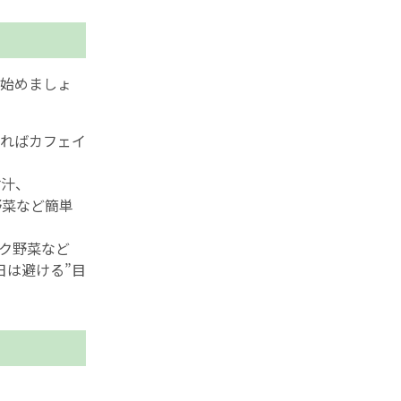
始めましょ
きればカフェイ
噌汁、
野菜など簡単
ック野菜など
日は避ける”目