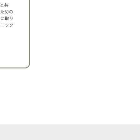
夫と共
のための
的に取り
リニック