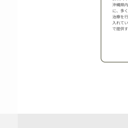
沖縄県内
に、多
治療を
入れて
で提供