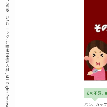
Copyright(C)2018ゆいクリニック -沖縄市の産婦人科-, ALL Rights Reserved.
その不調、
パン、カップ