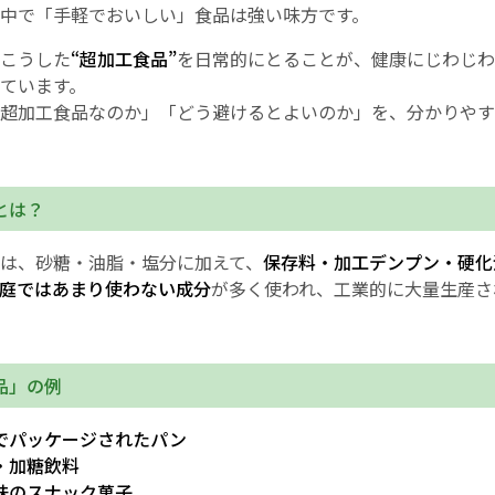
中で「手軽でおいしい」食品は強い味方です。
English Page
こうした
“超加工食品”
を日常的にとることが、健康にじわじわ
ています。
超加工食品なのか」「どう避けるとよいのか」を、分かりやす
とは？
は、砂糖・油脂・塩分に加えて、
保存料・加工デンプン・硬化
庭ではあまり使わない成分
が多く使われ、工業的に大量生産さ
品」の例
でパッケージされたパン
・加糖飲料
味のスナック菓子