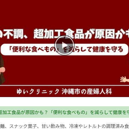
お産について
親と子の結びつき支援
母乳育児
予防接種
その他の診療内容
‘さんルーム’ でさまざまな講座・クラス
遠方にお住まいで当院での出産を希望される方へ
超加工食品が原因かも？「便利な食べもの」を減らして健康を
麺、スナック菓子、甘い飲み物、冷凍やレトルトの調理済み食
医師プロフィール