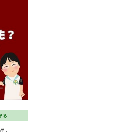
守る
品。