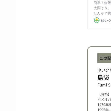
この
ゆいク
島袋
Fumi S
【資格
ホメオ
1970
1995