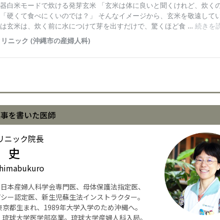
記事を書いた医師
リニック院長
 史
himabukuro
】日本産婦人科学会専門医、母体保護法指定医、
パシー認定医、新生児蘇生法インストラクター。
年東京都生まれ、1989年大学入学のため沖縄へ。
年、琉球大学医学部卒業。琉球大学産婦人科入局。