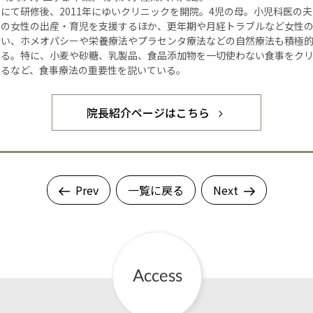
にて研修後、2011年にゆいクリニックを開院。4児の母。小児科医の
くの女性の出産・育児を支援するほか、更年期や月経トラブルなど女性
行い、ホメオパシーや栄養療法やプラセンタ療法などの自然療法も積極
いる。特に、小麦や砂糖、乳製品、食品添加物を一切使わない食事をク
するなど、食事療法の重要性を説いている。
院長紹介ページはこちら
Prev
一覧に戻る
Next