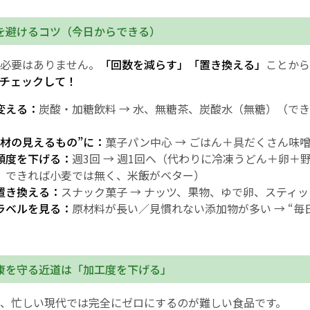
を避けるコツ（今日からできる）
必要はありません。
「回数を減らす」「置き換える」
ことから
チェックして！
変える：
炭酸・加糖飲料 → 水、無糖茶、炭酸水（無糖）（で
素材の見えるもの”に：
菓子パン中心 → ごはん＋具だくさん味
頻度を下げる：
週3回 → 週1回へ（代わりに冷凍うどん＋卵＋
、できれば小麦では無く、米飯がベター）
置き換える：
スナック菓子 → ナッツ、果物、ゆで卵、スティ
ラベルを見る：
原材料が長い／見慣れない添加物が多い → “毎
康を守る近道は「加工度を下げる」
、忙しい現代では完全にゼロにするのが難しい食品です。