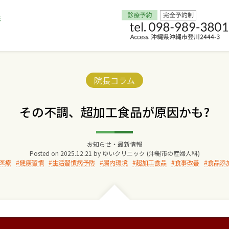
Home
Categories:
院長コラム
交通アクセス
その不調、超加工食品が原因かも?
院長からのごあいさつ
お知らせ・最新情報
Posted on
2025.12.21
by
ゆいクリニック (沖縄市の産婦人科)
ゆいクリニックの経営理念
医療
健康習慣
生活習慣病予防
腸内環境
超加工食品
食事改善
食品添
診療料金
妊婦健診