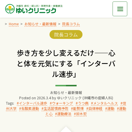
Skip
to
content
Home
お知らせ・最新情報
院長コラム
Categories:
院長コラム
Home
歩き方を少し変えるだけ——心
交通アクセス
と体を元気にする「インターバ
ル速歩」
院長からのごあいさつ
ゆいクリニックの経営理念
お知らせ・最新情報
Posted on
2026.3.4
by
ゆいクリニック (沖縄市の産婦人科)
Tags:
インターバル速歩
ウォーキング
うつ病
メンタルヘルス
信
州大学
有酸素運動
生活習慣病予防
能勢博
自律神経
運動
運動
診療料金
と心
運動療法
鈴木宏
妊婦健診