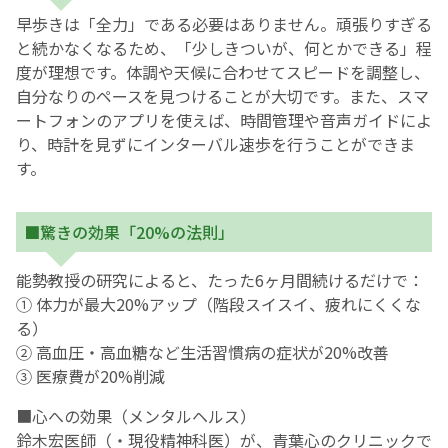
早歩きは「全力」である必要はありません。頑張りすぎる
と続かなくなるため、「少しきついが、何とかできる」程
度が理想です。体調や天候に合わせてスピードを調整し、
自分なりのペースを見つけることが大切です。また、スマ
ートフォンのアプリを使えば、時間管理や音声ガイドによ
り、時計を見ずにインターバル速歩を行うことができま
す。
■驚きの効果「20%の法則」
能勢教授の研究によると、たった6ヶ月間続けるだけで：
① 体力が最大20%アップ（階段スイスイ、疲れにくくな
る）
② 高血圧・高血糖など生活習慣病の症状が20%改善
③ 医療費が20%削減
■心への効果（メンタルヘルス）
鈴木宏医師（・現役精神科医）が、青葉心のクリニックで