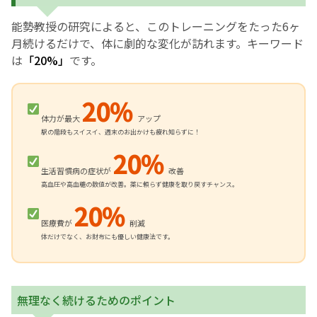
能勢教授の研究によると、このトレーニングをたった6ヶ
月続けるだけで、体に劇的な変化が訪れます。キーワード
は
「20%」
です。
20%
体力が最大
アップ
駅の階段もスイスイ、週末のお出かけも疲れ知らずに！
20%
生活習慣病の症状が
改善
高血圧や高血糖の数値が改善。薬に頼らず健康を取り戻すチャンス。
20%
医療費が
削減
体だけでなく、お財布にも優しい健康法です。
無理なく続けるためのポイント