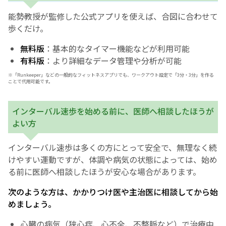
能勢教授が監修した公式アプリを使えば、合図に合わせて
歩くだけ。
無料版
：基本的なタイマー機能などが利用可能
有料版
：より詳細なデータ管理や分析が可能
※「Runkeeper」などの一般的なフィットネスアプリでも、ワークアウト設定で「3分・3分」を作る
ことで代用可能です。
インターバル速歩を始める前に、医師へ相談したほうが
よい方
インターバル速歩は多くの方にとって安全で、無理なく続
けやすい運動ですが、体調や病気の状態によっては、始め
る前に医師へ相談したほうが安心な場合があります。
次のような方は、かかりつけ医や主治医に相談してから始
めましょう。
心臓の病気（狭心症、心不全、不整脈など）で治療中