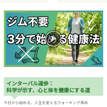
お産について
親と子の結びつき支援
母乳育児
予防接種
その他の診療内容
‘さんルーム’ でさまざまな講座・クラス
インターバル速歩：
科学が示す、心と体を健康にする道
遠方にお住まいで当院での出産を希望される方へ
今日から始める、人生を変えるウォーキング革命
医師プロフィール