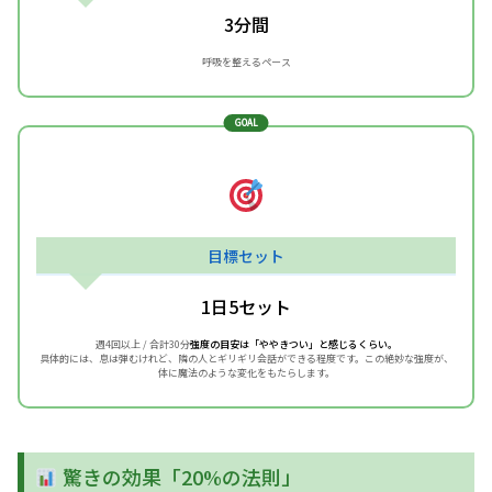
3分間
呼吸を整えるペース
GOAL
目標セット
1日5セット
週4回以上 / 合計30分
強度の目安は「ややきつい」と感じるくらい。
具体的には、息は弾むけれど、隣の人とギリギリ会話ができる程度です。この絶妙な強度が、
体に魔法のような変化をもたらします。
驚きの効果「20%の法則」