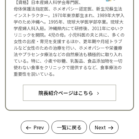
【資格】日本産婦人科学会専門医、
母体保護法指定医、ホメオパシー認定医、新生児蘇生法
インストラクター。1970年東京都生まれ、1989年大学入
学のため沖縄へ。1995年、琉球大学医学部卒業。琉球大
学産婦人科入局。沖縄県内にて研修後、2011年にゆいク
リニックを開院。4児の母。小児科医の夫と共に、多くの
女性の出産・育児を支援するほか、更年期や月経トラブ
ルなど女性のための治療を行い、ホメオパシーや栄養療
法やプラセンタ療法などの自然療法も積極的に取り入れ
ている。特に、小麦や砂糖、乳製品、食品添加物を一切
使わない食事をクリニックで提供するなど、食事療法の
重要性を説いている。
院長紹介ページはこちら
Prev
一覧に戻る
Next