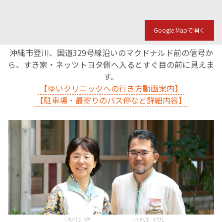
Google Mapで開く
沖縄市登川、国道329号線沿いのマクドナルド前の信号か
ら、すき家・ネッツトヨタ側へ入るとすぐ目の前に見えま
す。
【ゆいクリニックへの行き方動画案内】
【駐車場・最寄りのバス停など詳細内容】