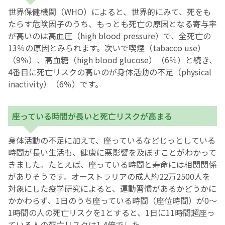
世界保健機関（WHO）によると、世界的にみて、死をも
たらす危険因子のうち、もっとも死亡の原因となる寄与率
が高いのは高血圧（high blood pressure）で、全死亡の
13％の原因とみられます。次いで喫煙（tabacco use）
（9％）、高血糖（high blood glucose）（6％）と続き、
4番目に死亡リスクの高いのが身体活動の不足（physical
inactivity）（6％）です。
座っている時間が長いと死亡リスクが高まる
身体活動の不足に加えて、座っているなどじっとしている
時間が長い生活も、健康に悪影響を及ぼすことがわかって
きました。たとえば、座っている時間と寿命には相関関係
がありそうです。オーストラリアの成人約22万2500人を
対象にした疫学研究によると、運動習慣があるかどうかに
かかわらず、1日のうち座っている時間（座位時間）が0～
1時間の人の死亡リスクを1とすると、1日に11時間超座っ
ている人の死亡リスクは1.4倍でした。