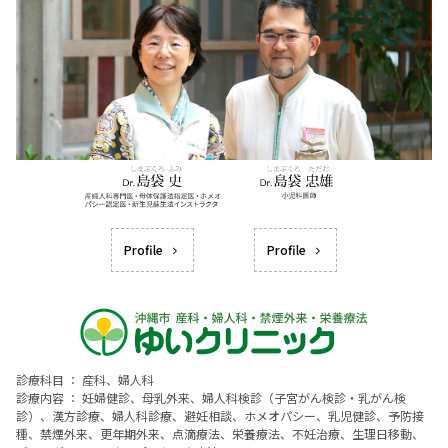
Profile
Profile
診療科目 ： 産科、婦人科
診療内容 ： 妊婦健診、母乳外来、婦人科検診（子宮がん検診・乳がん検
診）、漢方診療、婦人科診療、避妊相談、ホメオパシー、乳児健診、予防接
種、禁煙外来、更年期外来、点滴療法、栄養療法、不妊治療、生理日移動、