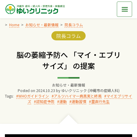
Skip
to
content
Home
お知らせ・最新情報
院長コラム
Categories:
院長コラム
Home
脳の萎縮予防へ 「マイ・エブリ
交通アクセス
サイズ」 の提案
院長からのごあいさつ
お知らせ・最新情報
Posted on
2024.10.23
by
ゆいクリニック (沖縄市の産婦人科)
ゆいクリニックの経営理念
Tags:
WHOガイドライン
アルツハイマー病真実と終焉
マイエブリサイ
ズ
認知症予防
運動
運動習慣
里直行先生
診療料金
妊婦健診