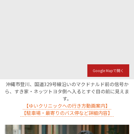
Google Mapで開く
沖縄市登川、国道329号線沿いのマクドナルド前の信号か
ら、すき家・ネッツトヨタ側へ入るとすぐ目の前に見えま
す。
【ゆいクリニックへの行き方動画案内】
【駐車場・最寄りのバス停など詳細内容】