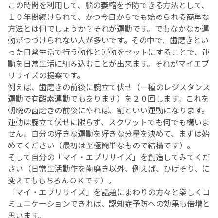
この時間を利用して、脳の萎縮を予防できる方法として、
１０年間続けられて、かつ今日からでも始められる簡単な
方法とは何でしょうか？それが運動です。でもなかなか運
動がつづけられない人が多いです。その中で、歯磨きとい
った日常生活で行う動作と運動をセットにすることで、運
動を日常生活に組み込むことが出来ます。それがマイエブ
リサイズの提案です。
例えば、歯磨きの前後に腕立て伏せ（一種のレジスタンス
運動で有酸素運動でもあります）を２０回します。これを
朝晩の歯磨きの前後にやれば、割といい運動になります。
運動は腕立て伏せに限らず、スクワットでも何でも構いま
せん。自分の好きな運動を好きな分量を決めて、まずは始
めてください（最初は至極簡単なもので結構です）。
そして自分の「マイ・エブリサイズ」を創造してみてくだ
さい（日常生活動作を歯磨き以外、例えば、ひげそり、に
変えてももちろんＯＫです）。
「マイ・エブリサイズ」を話題にまわりの方々と楽しくコ
ミュニケーションできれば、認知症予防への効果も倍増と
思います。