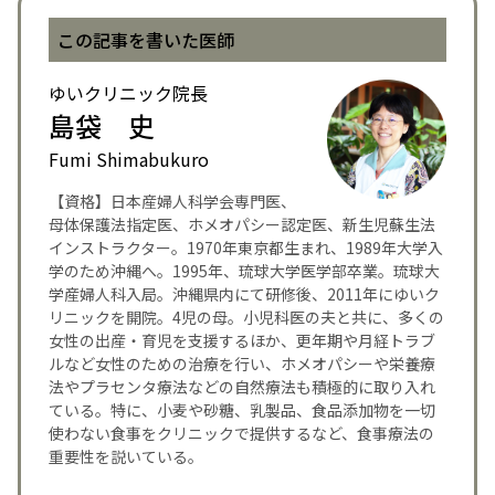
この記事を書いた医師
ゆいクリニック院長
島袋 史
Fumi Shimabukuro
【資格】日本産婦人科学会専門医、
母体保護法指定医、ホメオパシー認定医、新生児蘇生法
インストラクター。1970年東京都生まれ、1989年大学入
学のため沖縄へ。1995年、琉球大学医学部卒業。琉球大
学産婦人科入局。沖縄県内にて研修後、2011年にゆいク
リニックを開院。4児の母。小児科医の夫と共に、多くの
女性の出産・育児を支援するほか、更年期や月経トラブ
ルなど女性のための治療を行い、ホメオパシーや栄養療
法やプラセンタ療法などの自然療法も積極的に取り入れ
ている。特に、小麦や砂糖、乳製品、食品添加物を一切
使わない食事をクリニックで提供するなど、食事療法の
重要性を説いている。