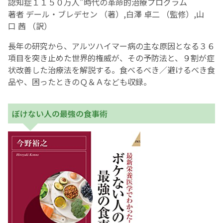
認知症１１５０万人”時代の革命的治療プログラム
著者 デール・ブレデセン （著）,白澤 卓二 （監修）,山
口 茜 （訳）
長年の研究から、アルツハイマー病の主な原因となる３６
項目を突き止めた世界的権威が、その予防法と、９割が症
状改善した治療法を解説する。食べるべき／避けるべき食
品や、困ったときのＱ＆Ａなども収録。
ぼけない人の最強の食事術