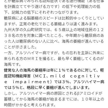
とが糖尿病でみられる認知症状である遂行機能（ある仕事
を計画立ててやり遂げる力です）の低下や処理能力の低
下、記銘力の低下にそれぞれつながります。
糖尿病による脳萎縮のスピードは比較的ゆっくりとしてい
ますが、正常の老化でおこる萎縮よりは速く進みます。
九州大学の久山町研究では、６５歳以上の地域住民の１２
３８名の方を対象に調べたところ、中年期から糖尿病のあ
った人は糖尿病のない人に比べ、海馬の萎縮が進んでいる
ことが示さました。
一方、アルツハイマー病ですが、もの忘れを主訴に外来に
来られる方のＭＲＩを撮ると、最も早く萎縮してくるのが
海馬です。
健常な人の海馬の萎縮率は年に１％であるのに対して、軽
度認知機能障害（ＭＣＩ、ｍｉｌｄ ｃｏｇｎｉｔｉｖ
ｅ ｉｍｐａｉｒｍｅｎｔ）では３％、アルツハイマー病
では５％と、格段に早く萎縮が進んでしまいます。
しかし、アルツハイマー病の原因とされるβアミロイドが
蓄積してから海馬の萎縮が始まるまでには、１０年以上の
時間がかかると考えられます。