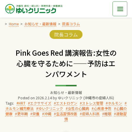
Skip
to
content
Home
お知らせ・最新情報
院長コラム
Categories:
院長コラム
Home
Pink Goes Red 講演報告:女性の
交通アクセス
心臓を守るために——予防はエ
ンパワメント
院長からのごあいさつ
ゆいクリニックの経営理念
お知らせ・最新情報
Posted on
2026.2.14
by
ゆいクリニック (沖縄市の産婦人科)
Tags:
HRT
エクササイズ
エストロゲン
ストレス管理
ホルモン
ホルモン補充療法
ゆいクリニック
女性の心臓病
心疾患予防
心臓の
診療料金
健康
更年期
栄養
沖縄
生活習慣改善
産婦人科医
睡眠
運動習
慣
妊婦健診