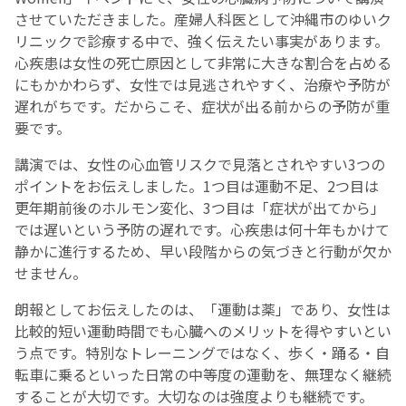
させていただきました。産婦人科医として沖縄市のゆいク
リニックで診療する中で、強く伝えたい事実があります。
English Page
心疾患は女性の死亡原因として非常に大きな割合を占める
にもかかわらず、女性では見逃されやすく、治療や予防が
遅れがちです。だからこそ、症状が出る前からの予防が重
要です。
講演では、女性の心血管リスクで見落とされやすい3つの
ポイントをお伝えしました。1つ目は運動不足、2つ目は
更年期前後のホルモン変化、3つ目は「症状が出てから」
では遅いという予防の遅れです。心疾患は何十年もかけて
静かに進行するため、早い段階からの気づきと行動が欠か
せません。
朗報としてお伝えしたのは、「運動は薬」であり、女性は
比較的短い運動時間でも心臓へのメリットを得やすいとい
う点です。特別なトレーニングではなく、歩く・踊る・自
転車に乗るといった日常の中等度の運動を、無理なく継続
することが大切です。大切なのは強度よりも継続です。