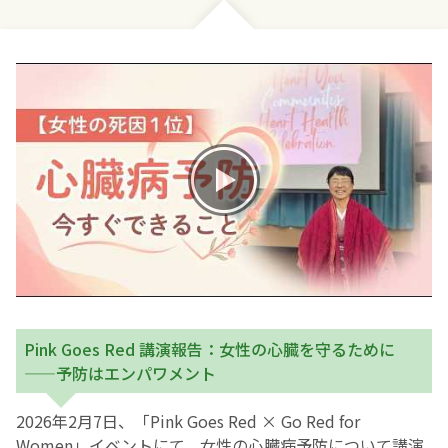
お産について
親と子の結びつき支援
母乳育児
予防接種
その他の診療内容
‘さんルーム’ でさまざまな講座・クラス
Pink Goes Red 講演報告：女性の心臓を守るために
——予防はエンパワメント
遠方にお住まいで当院での出産を希望される方へ
2026年2月7日、「Pink Goes Red × Go Red for
医師プロフィール
Women」イベントにて、女性の心臓病予防について講演