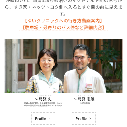
沖縄市登川、国道329号線沿いのマクドナルド前の信号か
ら、すき家・ネッツトヨタ側へ入るとすぐ目の前に見えま
す。
【ゆいクリニックへの行き方動画案内】
【駐車場・最寄りのバス停など詳細内容】
Profile
Profile