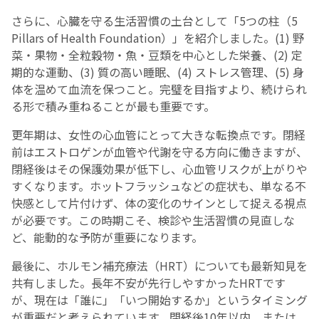
さらに、心臓を守る生活習慣の土台として「5つの柱（5
Pillars of Health Foundation）」を紹介しました。(1) 野
菜・果物・全粒穀物・魚・豆類を中心とした栄養、(2) 定
期的な運動、(3) 質の高い睡眠、(4) ストレス管理、(5) 身
体を温めて血流を保つこと。完璧を目指すより、続けられ
る形で積み重ねることが最も重要です。
更年期は、女性の心血管にとって大きな転換点です。閉経
前はエストロゲンが血管や代謝を守る方向に働きますが、
閉経後はその保護効果が低下し、心血管リスクが上がりや
すくなります。ホットフラッシュなどの症状も、単なる不
快感として片付けず、体の変化のサインとして捉える視点
が必要です。この時期こそ、検診や生活習慣の見直しな
ど、能動的な予防が重要になります。
最後に、ホルモン補充療法（HRT）についても最新知見を
共有しました。長年不安が先行しやすかったHRTです
が、現在は「誰に」「いつ開始するか」というタイミング
が重要だと考えられています。閉経後10年以内、または