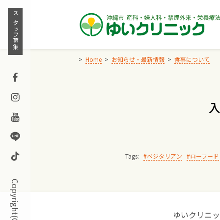
Skip
to
スタッフ募集
content
Home
お知らせ・最新情報
食事について
Facebook
Instagram
入
Youtube
Line
TikTok
Tags:
ベジタリアン
ローフード
ゆいクリニッ