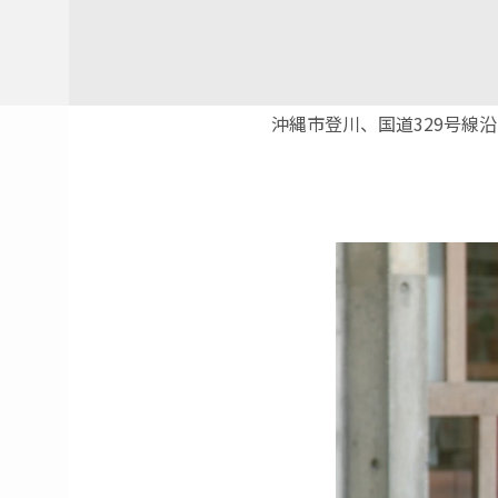
沖縄市登川、国道329号線