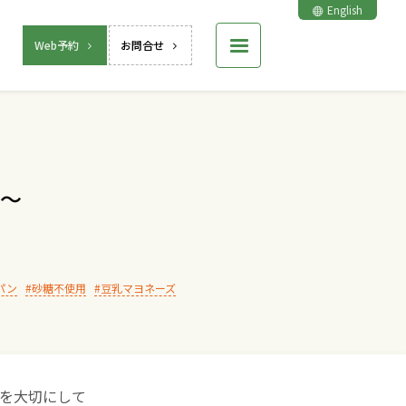
English
Web予約
お問合せ
月～
パン
砂糖不使用
豆乳マヨネーズ
を大切にして