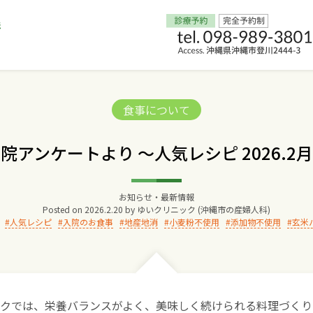
Home
Categories:
食事について
交通アクセス
院アンケートより ～人気レシピ 2026.2
院長からのごあいさつ
お知らせ・最新情報
Posted on
2026.2.20
by
ゆいクリニック (沖縄市の産婦人科)
ゆいクリニックの経営理念
人気レシピ
入院のお食事
地産地消
小麦粉不使用
添加物不使用
玄米
診療料金
妊婦健診
クでは、栄養バランスがよく、美味しく続けられる料理づくり