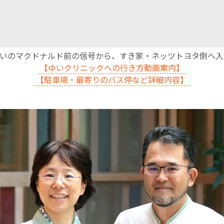
沿いのマクドナルド前の信号から、すき家・ネッツトヨタ側へ
【ゆいクリニックへの行き方動画案内】
【駐車場・最寄りのバス停など詳細内容】