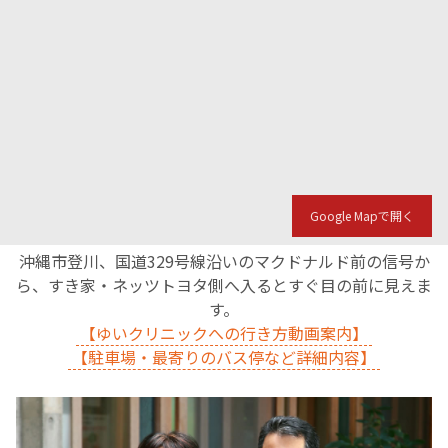
Google Mapで開く
沖縄市登川、国道329号線沿いのマクドナルド前の信号か
ら、すき家・ネッツトヨタ側へ入るとすぐ目の前に見えま
す。
【ゆいクリニックへの行き方動画案内】
【駐車場・最寄りのバス停など詳細内容】