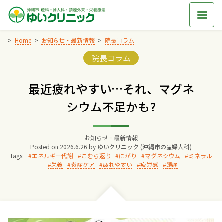
Skip
to
content
Home
お知らせ・最新情報
院長コラム
Categories:
院長コラム
Home
最近疲れやすい…それ、マグネ
交通アクセス
シウム不足かも?
院長からのごあいさつ
お知らせ・最新情報
Posted on
2026.6.26
by
ゆいクリニック (沖縄市の産婦人科)
ゆいクリニックの経営理念
Tags:
エネルギー代謝
こむら返り
にがり
マグネシウム
ミネラル
栄養
炎症ケア
疲れやすい
疲労感
頭痛
診療料金
妊婦健診