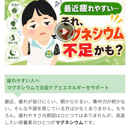
お産について
親と子の結びつき支援
母乳育児
予防接種
その他の診療内容
疲れやすい人へ
マグネシウムで炎症ケアとエネルギーをサポート
‘さんルーム’ でさまざまな講座・クラス
最近、疲れが抜けにくい、朝からだるい、集中力が続かな
い。そんな不調を感じている方は少なくありません。もち
遠方にお住まいで当院での出産を希望される方へ
ろん、疲れやすさの原因はひとつではありませんが、見直
したい栄養素のひとつが
マグネシウム
です。
医師プロフィール