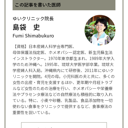
この記事を書いた医師
ゆいクリニック院長
島袋 史
Fumi Shimabukuro
【資格】日本産婦人科学会専門医、
母体保護法指定医、ホメオパシー認定医、新生児蘇生法
インストラクター。1970年東京都生まれ、1989年大学入
学のため沖縄へ。1995年、琉球大学医学部卒業。琉球大
学産婦人科入局。沖縄県内にて研修後、2011年にゆいク
リニックを開院。4児の母。小児科医の夫と共に、多くの
女性の出産・育児を支援するほか、更年期や月経トラブ
ルなど女性のための治療を行い、ホメオパシーや栄養療
法やプラセンタ療法などの自然療法も積極的に取り入れ
ている。特に、小麦や砂糖、乳製品、食品添加物を一切
使わない食事をクリニックで提供するなど、食事療法の
重要性を説いている。