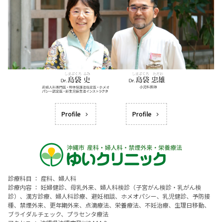
Profile
Profile
診療科目 ： 産科、婦人科
診療内容 ： 妊婦健診、母乳外来、婦人科検診（子宮がん検診・乳がん検
診）、漢方診療、婦人科診療、避妊相談、ホメオパシー、乳児健診、予防接
種、禁煙外来、更年期外来、点滴療法、栄養療法、不妊治療、生理日移動、
ブライダルチェック、プラセンタ療法