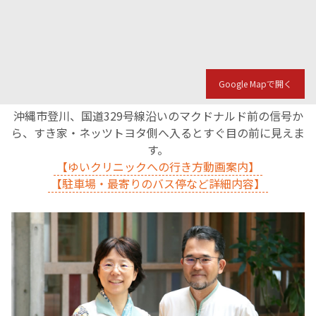
Google Mapで開く
沖縄市登川、国道329号線沿いのマクドナルド前の信号か
ら、すき家・ネッツトヨタ側へ入るとすぐ目の前に見えま
す。
【ゆいクリニックへの行き方動画案内】
【駐車場・最寄りのバス停など詳細内容】