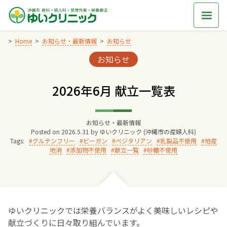
Skip
to
content
Home
お知らせ・最新情報
お知らせ
Categories:
お知らせ
Home
2026年6月 献立一覧表
交通アクセス
お知らせ・最新情報
院長からのごあいさつ
Posted on
2026.5.31
by
ゆいクリニック (沖縄市の産婦人科)
Tags:
グルテンフリー
ビーガン
ベジタリアン
乳製品不使用
地産
地消
添加物不使用
献立一覧
砂糖不使用
ゆいクリニックの経営理念
診療料金
ゆいクリニックでは栄養バランスがよく美味しいレシピや
妊婦健診
献立づくりに日々取り組んでいます。