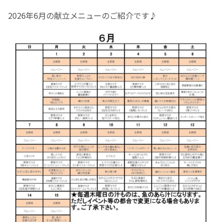
2026年6月の献立メニューのご紹介です♪
お産について
親と子の結びつき支援
母乳育児
予防接種
その他の診療内容
‘さんルーム’ でさまざまな講座・クラス
遠方にお住まいで当院での出産を希望される方へ
医師プロフィール