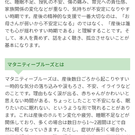
化、睡眠不足、授乳の不安、傷の痛み、育児への責任感、
家族関係の変化などが重なり、気持ちが不安定になりやす
English Page
い時期です。産後の精神的な支援で一番大切なのは、「お
母さんが弱いから不安定になる」のではなく、「産後は誰
でも心が揺れやすい時期である」と理解することです。そ
して、本人を責めず、話をよく聴き、孤立させないことが
基本になります。
マタニティーブルーズとは
マタニティーブルーズは、産後数日ごろから起こりやすい
一時的な気分の落ち込みや涙もろさ、不安、イライラなど
のことです。理由もなく涙が出る、赤ちゃんがかわいいと
思えない時間がある、ちょっとしたことで不安になる、眠
りたいのに眠れない、というような形で現れることがあり
ます。これは産後のホルモン変化や疲労、睡眠不足などが
関係しており、多くの場合は数日から1〜2週間ほどで自
然に軽くなっていきます。ただし、症状が長引く場合や、