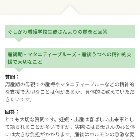
お産について
親と子の結びつき支援
ぐしかわ看護学校生徒さんよりの質問と回答
母乳育児
産褥期・マタニティーブルーズ・産後うつへの精神的支
援で大切なこと
予防接種
質問：
その他の診療内容
周産期の母親での産褥やマタニティーブルーなどの精神的
な支援で大切なことは何があるか、具体的に教えていただ
きたいです。
‘さんルーム’ でさまざまな講座・クラス
回答：
遠方にお住まいで当院での出産を希望される方へ
とても大切な質問です。妊娠・出産は喜ばしい出来事とし
て語られることが多いですが、実際にはお母さんの心と体
には大きな負担がかかります。産後はホルモンの急激な変
医師プロフィール