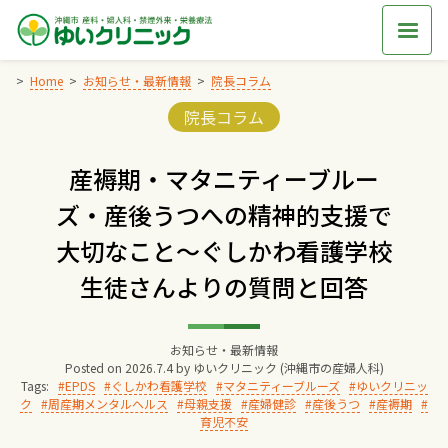
Skip
to
content
Home
お知らせ・最新情報
院長コラム
Categories:
院長コラム
Home
産褥期・マタニティーブルー
交通アクセス
ズ・産後うつへの精神的支援で
大切なこと～ぐしかわ看護学校
院長からのごあいさつ
生徒さんよりの質問と回答
ゆいクリニックの経営理念
お知らせ・最新情報
Posted on
2026.7.4
by
ゆいクリニック (沖縄市の産婦人科)
診療料金
Tags:
EPDS
ぐしかわ看護学校
マタニティーブルーズ
ゆいクリニッ
ク
周産期メンタルヘルス
母親支援
産婦健診
産後うつ
産褥期
育児不安
妊婦健診