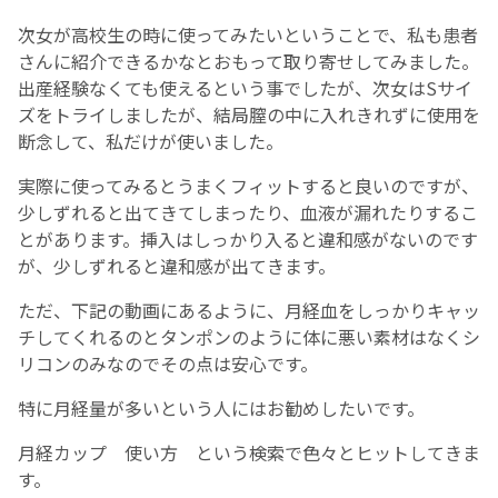
次女が高校生の時に使ってみたいということで、私も患者
お産について
さんに紹介できるかなとおもって取り寄せしてみました。
出産経験なくても使えるという事でしたが、次女はSサイ
親と子の結びつき支援
ズをトライしましたが、結局膣の中に入れきれずに使用を
断念して、私だけが使いました。
母乳育児
実際に使ってみるとうまくフィットすると良いのですが、
少しずれると出てきてしまったり、血液が漏れたりするこ
予防接種
とがあります。挿入はしっかり入ると違和感がないのです
が、少しずれると違和感が出てきます。
その他の診療内容
ただ、下記の動画にあるように、月経血をしっかりキャッ
チしてくれるのとタンポンのように体に悪い素材はなくシ
‘さんルーム’ でさまざまな講座・クラス
リコンのみなのでその点は安心です。
特に月経量が多いという人にはお勧めしたいです。
遠方にお住まいで当院での出産を希望される方へ
月経カップ 使い方 という検索で色々とヒットしてきま
す。
医師プロフィール