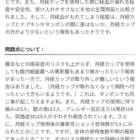
とです。また、月経カップを使用した際に経血が漏れる程
度や安全性、受け入れやすさなどを他の生理用品と比較さ
れました。そして、月経血がもれてしまう程度は、月経カ
ップとナプキンやタンポンの間に差はないか、月経カップ
の方がより少ないという報告もあったそうです。
問題点について：
膣炎などの感染症のリスクも上がらず、月経カップを使用
しても腟内細菌叢への悪影響もあまり無かったという報告
があった一方で、月経カップの取り外しが難しいという報
告はありました。（月経カップが取れなくなって病院へ行
ったという方もいるようです。）これは、タンポンでも同
じ事が起こりえますよね。また、月経カップの使用に伴う
痛みは5人、腟の傷は3人、アレルギー反応または発疹は6
人、尿路症状は9人がそれぞれ報告されています。さら
に、月経カップ使用後の毒素性ショック症候群が5人にみ
られたとのことです。ですが、全体の使用者数不明の報告
であったとのことで、そのリスク頻度などの詳細は不明で