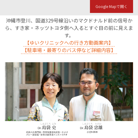
Google Mapで開く
沖縄市登川、国道329号線沿いのマクドナルド前の信号か
ら、すき家・ネッツトヨタ側へ入るとすぐ目の前に見えま
す。
【ゆいクリニックへの行き方動画案内】
【駐車場・最寄りのバス停など詳細内容】