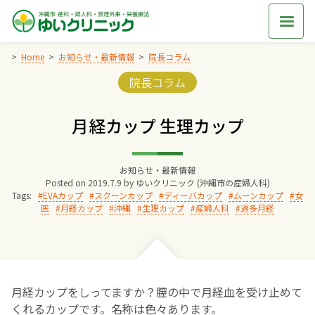
Skip
to
content
Home
お知らせ・最新情報
院長コラム
Categories:
院長コラム
Home
月経カップ 生理カップ
交通アクセス
お知らせ・最新情報
院長からのごあいさつ
Posted on
2019.7.9
by
ゆいクリニック (沖縄市の産婦人科)
Tags:
EVAカップ
スクーンカップ
ディーバカップ
ムーンカップ
女
医
月経カップ
沖縄
生理カップ
産婦人科
過多月経
ゆいクリニックの経営理念
診療料金
月経カップをしってますか？膣の中で月経血を受け止めて
妊婦健診
くれるカップです。名称は色々あります。