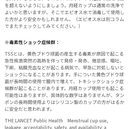
を超えないようにしましょう。月経カップは通常の洗浄で
よいかと思いますが、そこでエピオス水で消毒して使用し
た方がより安全かもしれません。（エピオス水は別コラム
でまたチェックしてみてください。）
※毒素性ショック症候群：
TSSとは、黄色ブドウ球菌の産生する毒素が原因で起こる
急性疾患突然の高熱を伴って発疹・発赤、倦怠感、嘔吐、
下痢、粘膜充血などが起こる病気で、早急に対処しないと
ショックになることがあります。手についた黄色ブドウ球
菌が長時間の使用で膣内で増えて、トキシックショック症
候群が起こることがあります。月経カップ使用でも起こる
可能性はありますが、具体的な数字はありませんが、タン
ポンの長時間使用よりはシリコン製のカップの方がはるか
に安全だと思われます。
THE LANCET Public Health Menstrual cup use,
leakage, acceptability, safety, and availability: a