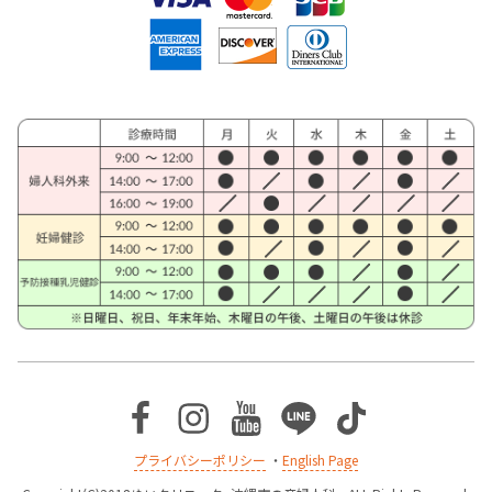
Facebook
Instagram
Youtube
Line
TikTok
プライバシーポリシー
・
English Page