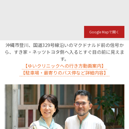
Google Mapで開く
沖縄市登川、国道329号線沿いのマクドナルド前の信号か
ら、すき家・ネッツトヨタ側へ入るとすぐ目の前に見えま
す。
【ゆいクリニックへの行き方動画案内】
【駐車場・最寄りのバス停など詳細内容】