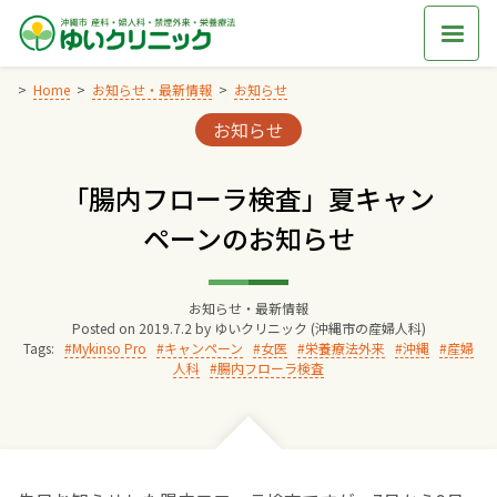
Skip
to
content
Home
お知らせ・最新情報
お知らせ
Categories:
お知らせ
Home
「腸内フローラ検査」夏キャン
交通アクセス
ペーンのお知らせ
院長からのごあいさつ
お知らせ・最新情報
Posted on
2019.7.2
by
ゆいクリニック (沖縄市の産婦人科)
ゆいクリニックの経営理念
Tags:
Mykinso Pro
キャンペーン
女医
栄養療法外来
沖縄
産婦
人科
腸内フローラ検査
診療料金
妊婦健診