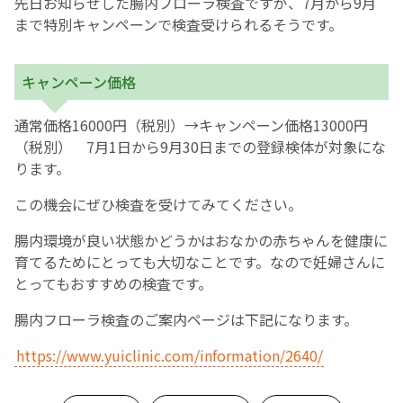
先日お知らせした腸内フローラ検査ですが、7月から9月
まで特別キャンペーンで検査受けられるそうです。
お産について
キャンペーン価格
親と子の結びつき支援
通常価格16000円（税別）→キャンペーン価格13000円
母乳育児
（税別） 7月1日から9月30日までの登録検体が対象にな
ります。
予防接種
この機会にぜひ検査を受けてみてください。
その他の診療内容
腸内環境が良い状態かどうかはおなかの赤ちゃんを健康に
育てるためにとっても大切なことです。なので妊婦さんに
とってもおすすめの検査です。
‘さんルーム’ でさまざまな講座・クラス
腸内フローラ検査のご案内ページは下記になります。
遠方にお住まいで当院での出産を希望される方へ
https://www.yuiclinic.com/information/2640/
医師プロフィール