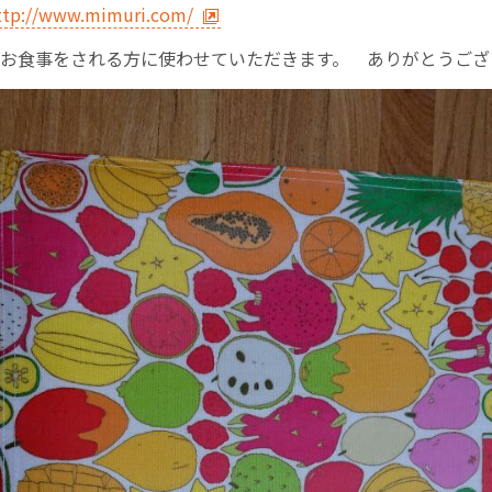
ttp://www.mimuri.com/
お産について
お食事をされる方に使わせていただきます。 ありがとうござ
親と子の結びつき支援
母乳育児
予防接種
その他の診療内容
‘さんルーム’ でさまざまな講座・クラス
遠方にお住まいで当院での出産を希望される方へ
医師プロフィール