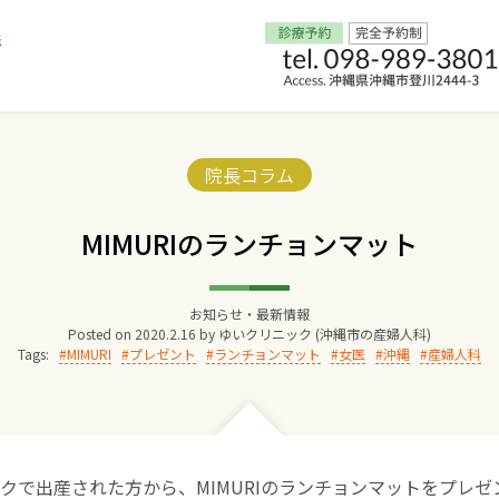
Home
Categories:
院長コラム
交通アクセス
MIMURIのランチョンマット
院長からのごあいさつ
お知らせ・最新情報
Posted on
2020.2.16
by
ゆいクリニック (沖縄市の産婦人科)
ゆいクリニックの経営理念
Tags:
MIMURI
プレゼント
ランチョンマット
女医
沖縄
産婦人科
診療料金
妊婦健診
クで出産された方から、MIMURIのランチョンマットをプレゼ